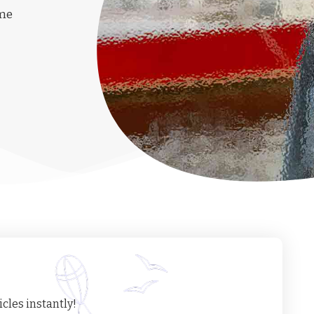
ime
cles instantly!