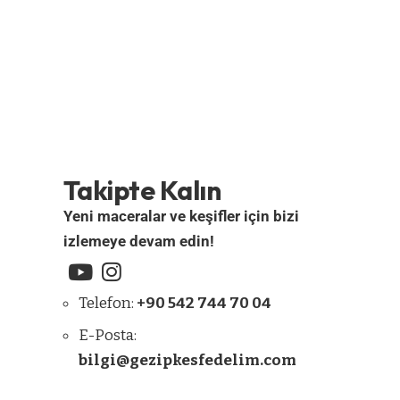
Takipte Kalın
Yeni maceralar ve keşifler için bizi
izlemeye devam edin!
Telefon:
+90 542 744 70 04
E-Posta:
bilgi@gezipkesfedelim.com