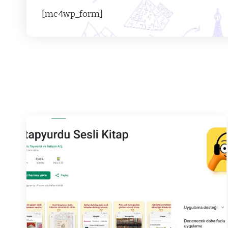
[mc4wp_form]