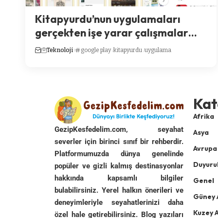
Kitapyurdu’nun uygulamaları
gerçekten işe yarar çalışmalar…
Teknoloji
google play
kitapyurdu
uygulama
Kat
Afrika
GezipKesfedelim.com, seyahat
Asya
severler için birinci sınıf bir rehberdir.
Avrupa
Platformumuzda dünya genelinde
Duyuru
popüler ve gizli kalmış destinasyonlar
hakkında kapsamlı bilgiler
Genel
bulabilirsiniz. Yerel halkın önerileri ve
Güney 
deneyimleriyle seyahatlerinizi daha
Kuzey 
özel hale getirebilirsiniz. Blog yazıları