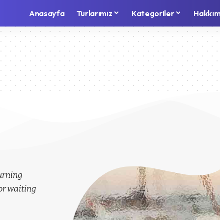
Anasayfa
Turlarımız
Kategoriler
Hakkım
turning
or waiting