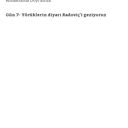
Konaklama Doyran’da.
Gün 7- Yörüklerin diyarı Radoviç’i geziyoruz