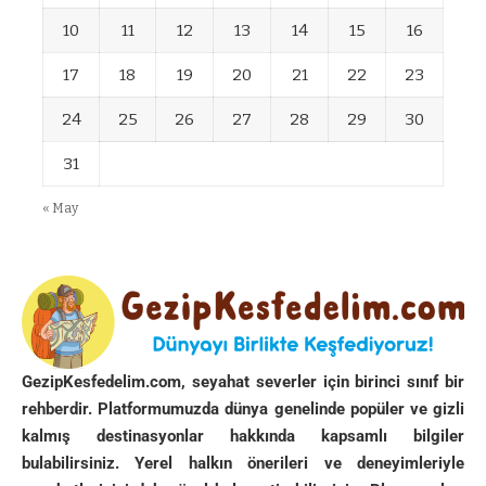
10
11
12
13
14
15
16
17
18
19
20
21
22
23
24
25
26
27
28
29
30
31
« May
GezipKesfedelim.com, seyahat severler için birinci sınıf bir
rehberdir. Platformumuzda dünya genelinde popüler ve gizli
kalmış destinasyonlar hakkında kapsamlı bilgiler
bulabilirsiniz. Yerel halkın önerileri ve deneyimleriyle