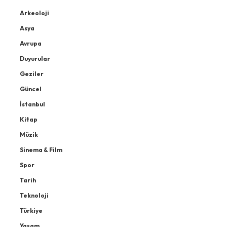
Arkeoloji
Asya
Avrupa
Duyurular
Geziler
Güncel
İstanbul
Kitap
Müzik
Sinema & Film
Spor
Tarih
Teknoloji
Türkiye
Yaşam