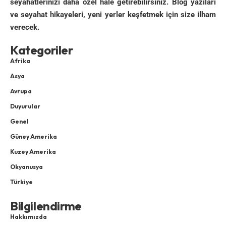
seyahatlerinizi daha özel hale getirebilirsiniz. Blog yazıları
ve seyahat hikayeleri, yeni yerler keşfetmek için size ilham
verecek.
Kategoriler
Afrika
Asya
Avrupa
Duyurular
Genel
Güney Amerika
Kuzey Amerika
Okyanusya
Türkiye
Bilgilendirme
Hakkımızda