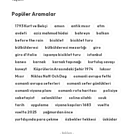
Popüler Aramalar
1793 Kurt ve Bekçi
amon
antik mısır
atm
avdeti
aziz mahmud hüdai
bahreyn
balkan
before the rain
bisiklet
bisiklet turu
bülbülderesi
bülbülderesi mezarlığı
giro
giro d'italia
ispanya bisiklet turu
istanbul
kaneo
karnak
karnak tapınağı
kurtuluş savaşı
kuveyt
Köprülerin Arasındaki Şehir 1974
luksor
Mısır
Niklas Natt Och Dag
osmanli avrupa fethi
osmanli avrupa seferleri
osmanli sefer günlükleri
osmanli viyana planı
osmanlı rota haritası
polisiye
sabetayist
selanikliler
solina silahlı
souk
tarih
uygulama
viyana kapıları 1683
vuelta
vuelta 2025
yağmurdan önce
yurtdışında para çekme
özbekler tekkesi
üsküdar
- Reklam -