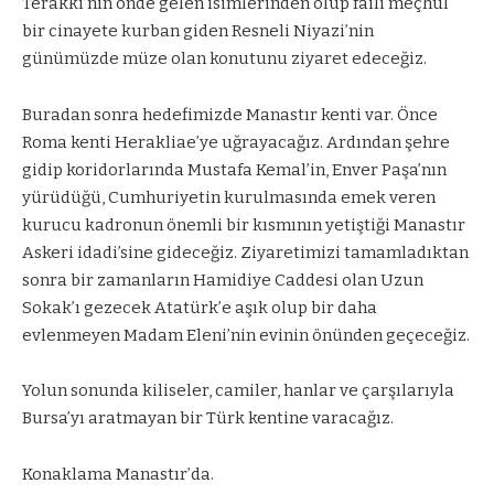
Terakki’nin önde gelen isimlerinden olup faili meçhul
bir cinayete kurban giden Resneli Niyazi’nin
günümüzde müze olan konutunu ziyaret edeceğiz.
Buradan sonra hedefimizde Manastır kenti var. Önce
Roma kenti Herakliae’ye uğrayacağız. Ardından şehre
gidip koridorlarında Mustafa Kemal’in, Enver Paşa’nın
yürüdüğü, Cumhuriyetin kurulmasında emek veren
kurucu kadronun önemli bir kısmının yetiştiği Manastır
Askeri idadi’sine gideceğiz. Ziyaretimizi tamamladıktan
sonra bir zamanların Hamidiye Caddesi olan Uzun
Sokak’ı gezecek Atatürk’e aşık olup bir daha
evlenmeyen Madam Eleni’nin evinin önünden geçeceğiz.
Yolun sonunda kiliseler, camiler, hanlar ve çarşılarıyla
Bursa’yı aratmayan bir Türk kentine varacağız.
Konaklama Manastır’da.