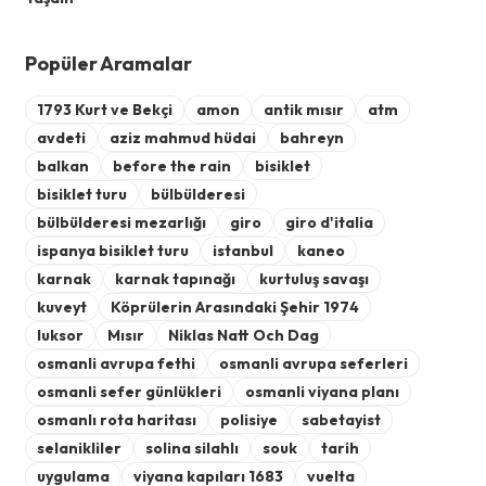
Popüler Aramalar
1793 Kurt ve Bekçi
amon
antik mısır
atm
avdeti
aziz mahmud hüdai
bahreyn
balkan
before the rain
bisiklet
bisiklet turu
bülbülderesi
bülbülderesi mezarlığı
giro
giro d'italia
ispanya bisiklet turu
istanbul
kaneo
karnak
karnak tapınağı
kurtuluş savaşı
kuveyt
Köprülerin Arasındaki Şehir 1974
luksor
Mısır
Niklas Natt Och Dag
osmanli avrupa fethi
osmanli avrupa seferleri
osmanli sefer günlükleri
osmanli viyana planı
osmanlı rota haritası
polisiye
sabetayist
selanikliler
solina silahlı
souk
tarih
uygulama
viyana kapıları 1683
vuelta