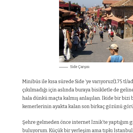
Side Çarşısı
Minibüs ile kısa sürede Side ‘ye varıyoruz(1.75 tl/
çıkılmadığı için aslında buraya bisikletle de gel
hala dünkü maçta kalmış anlaşılan. İkide bir bizi 
kemerlerinin ayakta kalan son birkaç gözünü gör
Şehre gelmeden önce internet İznik’te yaptığım g
buluyorum. Küçük bir yerleşim ama tıpkı İstanbul g