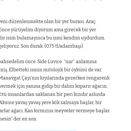
yeni düzenlenmekte olan bir yer burası. Araç
 önce yürüyelim diyorum ama girecek bir yer
. (Bir isim bulamayınca bu ismi kendim uydurdum.
eliyoruz. Son durak. (0.75 tl/adambaşı)
bahsedelim önce. Side Luvice “nar” anlamına
iş. Elbetteki ismin mitolojik bir öyküsü de var.
yla Manavgat Çayı’nın kıyılarında gezerken rengarenk
 vermek için yanına gidip bir dalını koparır ağacın.
tü insanlardan saklanan bir peri kızıdır aslında
Aksine yavaş yavaş yere kök salmaya başlar, bir
ularlar ağacı. Kan kırmızısı meyveler vermeye başlar.
esin” der en son.