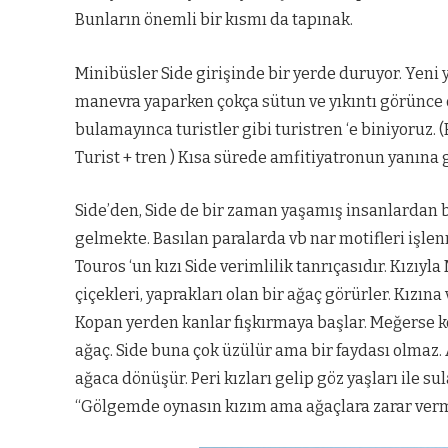
Bunların önemli bir kısmı da tapınak.
Minibüsler Side girişinde bir yerde duruyor. Yeni 
manevra yaparken çokça sütun ve yıkıntı görünce
bulamayınca turistler gibi turistren ‘e biniyoruz
Turist + tren ) Kısa sürede amfitiyatronun yanına g
Side’den, Side de bir zaman yaşamış insanlardan 
gelmekte. Basılan paralarda vb nar motifleri işlenm
Touros ‘un kızı Side verimlilik tanrıçasıdır. Kızı
çiçekleri, yaprakları olan bir ağaç görürler. Kızına
Kopan yerden kanlar fışkırmaya başlar. Meğerse kö
ağaç. Side buna çok üzülür ama bir faydası olmaz. 
ağaca dönüşür. Peri kızları gelip göz yaşları ile s
“Gölgemde oynasın kızım ama ağaçlara zarar verm