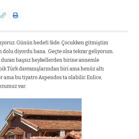
pıyoruz. Günün hedefi Side. Çocukken gitmiştim
ih dolu diyordu bana.
Geçte olsa tekrar geliyorum.
in duran başsız heykellerden birine annemle
pik Türk davranışlarından biri ama henüz altı
 ama bu tiyatro Aspendos ta olabilir. Enlice,
pozumuz var.