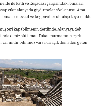
elde iki katlı ve Kuşadası çarşısındaki binaları
hşap çıkmalar yada giydirmeler söz konusu. Ama
el binalar mevcut ve begonviller oldukça koyu renkli.
 müşteri kapabilmenin derdinde. Alanyaya dek
Aslında deniz süt liman. Fakat marmaranın eşek
sı var mıdır bilinmez varsa da açık denizden gelen