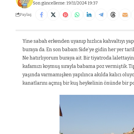
Son güncelleme: 19/11/2024 19:37
Paylaş
Yine sabah erkenden uyanıp hızlıca kahvaltıyı ya
buraya da. En son babam Side’ye gidin her yer tar
Ne hatırlıyorum buraya ait. Bir tiyatroda lalettay
kafamızı koymuş sırayla babama poz vermiştik. Ti
yaşında varmamışken yapılınca akılda kalıcı oluyor
kanatlarını açmış bir kuş heykelinin önünde bir 