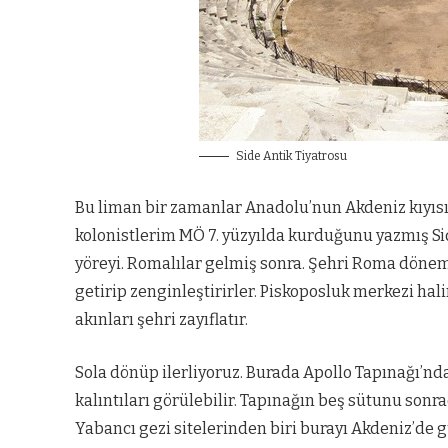
Side Antik Tiyatrosu
Bu liman bir zamanlar Anadolu’nun Akdeniz kıyıs
kolonistlerim MÖ 7. yüzyılda kurduğunu yazmış Side
yöreyi. Romalılar gelmiş sonra. Şehri Roma dönem
getirip zenginleştirirler. Piskoposluk merkezi ha
akınları şehri zayıflatır.
Sola dönüp ilerliyoruz. Burada Apollo Tapınağı’nd
kalıntıları görülebilir. Tapınağın beş sütunu sonra
Yabancı gezi sitelerinden biri burayı Akdeniz’de g