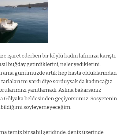
ze işaret ederken bir köylü kadın lafımıza karıştı.
l buğday getirdiklerini, neler yediklerini,
rını ama günümüzde artık hep hasta olduklarından
tarlaları mı vardı diye sorduysak da kadıncağız
rularımızı yanıtlamadı. Aslına bakarsanız
 Gölyaka beldesinden geçiyorsunuz. Sosyetenin
labildiğimi söyleyemeyeceğim.
ama temiz bir sahil şeridinde, deniz üzerinde