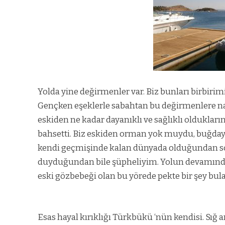
Yolda yine değirmenler var. Biz bunları birbirimi
Gençken eşeklerle sabahtan bu değirmenlere nası
eskiden ne kadar dayanıklı ve sağlıklı oldukla
bahsetti. Biz eskiden orman yok muydu, buğday 
kendi geçmişinde kalan dünyada olduğundan so
duyduğundan bile şüpheliyim.
Yolun devamında
eski gözbebeği olan bu yörede pekte bir şey bu
Esas hayal kırıklığı Türkbükü ‘nün kendisi. Sığ 