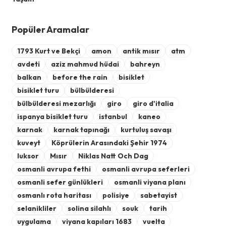
Popüler Aramalar
1793 Kurt ve Bekçi
amon
antik mısır
atm
avdeti
aziz mahmud hüdai
bahreyn
balkan
before the rain
bisiklet
bisiklet turu
bülbülderesi
bülbülderesi mezarlığı
giro
giro d'italia
ispanya bisiklet turu
istanbul
kaneo
karnak
karnak tapınağı
kurtuluş savaşı
kuveyt
Köprülerin Arasındaki Şehir 1974
luksor
Mısır
Niklas Natt Och Dag
osmanli avrupa fethi
osmanli avrupa seferleri
osmanli sefer günlükleri
osmanli viyana planı
osmanlı rota haritası
polisiye
sabetayist
selanikliler
solina silahlı
souk
tarih
uygulama
viyana kapıları 1683
vuelta