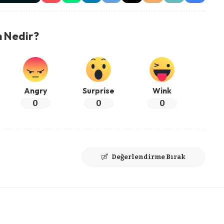
n Nedir?
Angry
Surprise
Wink
0
0
0
Değerlendirme Bırak