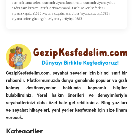
osmanlı tuna seferi
osmanlı viyana kuşatması
osmanlı viyana yolu
sadrazam kara mustafa
sofya osmanlı
tarihi askerî seferler
viyana kapıları 1683
viyana kuşatması rotası
viyana savaşı 1683
viyana seferi güzergahı
viyana yürüyüşü 1683
GezipKesfedelim.com, seyahat severler için birinci sınıf bir
rehberdir. Platformumuzda dünya genelinde popüler ve gizli
kalmış destinasyonlar hakkında kapsamlı bilgiler
bulabilirsiniz. Yerel halkın önerileri ve deneyimleriyle
seyahatlerinizi daha özel hale getirebilirsiniz. Blog yazıları
ve seyahat hikayeleri, yeni yerler keşfetmek için size ilham
verecek.
Kategoriler