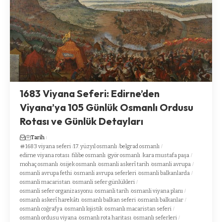
1683 Viyana Seferi: Edirne’den
Viyana’ya 105 Günlük Osmanlı Ordusu
Rotası ve Günlük Detayları
Tarih
1683 viyana seferi
17. yüzyıl osmanlı
belgrad osmanlı
edirne viyana rotası
filibe osmanlı
györ osmanlı
kara mustafa paşa
mohaç osmanlı
osijek osmanlı
osmanli askerî tarih
osmanli avrupa
osmanli avrupa fethi
osmanli avrupa seferleri
osmanli balkanlarda
osmanli macaristan
osmanli sefer günlükleri
osmanli sefer organizasyonu
osmanli tarih
osmanli viyana planı
osmanlı askerî harekâtı
osmanlı balkan seferi
osmanlı balkanlar
osmanlı coğrafya
osmanlı lojistik
osmanlı macaristan seferi
osmanlı ordusu viyana
osmanlı rota haritası
osmanlı seferleri