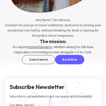
Hey there! I'm Odyssey.
Consider me your go-to travel confidante, dedicated to turning your
wanderlust into reality, without breaking the bank or waiting for
the perfect travel companion.
The mission:
For aspiring
travel bloggers
, whether aiming for full-time
exploration or boosting income alongside a 9-to-5 job.
Learn more
Book Now
Subscribe Newsletter
Subscribe to our newsletter to get our newest articles instantly!
[mc4wp_form]