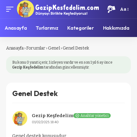
Aa
Anasayfa
Turlarımız
Kategoriler
Hakkımızda
Anasayfa
›
Forumlar
›
Genel
›
Genel Destek
Bu konu 0 yanıt içerir, 1 izleyen vardır ve en son
1 yıl 6 ay önce
Gezip Keşfedelim
tarafından güncellenmiştir.
Genel Destek
Gezip Keşfedelim
Anahtar yönetici
01/02/2025: 18:40
Genel destek konusudur