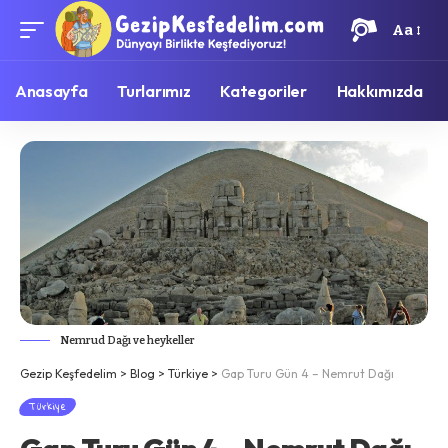
Aa
Anasayfa
Turlarımız
Kategoriler
Hakkımızda
Nemrud Dağı ve heykeller
Gezip Keşfedelim
>
Blog
>
Türkiye
>
Gap Turu Gün 4 – Nemrut Dağı
Türkiye