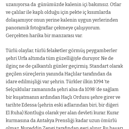
uzanıyorsa da günümüzde kalenin içi bakımsız. Otlar
ve çalılar ile kaplı olduğu için pekte iç kısımlarda
dolaşamıyor onun yerine kalenin uygun yerlerinden
panoramik fotoğraflar çekmeye çalışıyorum.
Gerçekten harika bir manzarası var.
Türlü olaylar, türlü felaketler görmüş peygamberler
şehri Urfa altımda tüm güzelliğiyle duruyor. Ne de
ilginç ne de çalkantılı günler geçirmiş. Standart olarak
geçilen süreçlerin yanında Haçlılar tarafından da
idare edilmişliği var şehrin. Türkler ilkin 1094 ‘te
Selçuklular zamanında şehri alsa da 1098 ‘de sağlam
bir kuşatmanın ardından Haçlı Ordusu şehre girer ve
tarihte Edessa (şehrin eski adlarından biri, bir diğeri
El Ruha) Kontluğu olarak yer alan devleti kurar. Kurar
kurmasına da Antakya Prensliği kadar uzun ömürlü
olmaz. Nureddin Zengi tarafından geri alınır. Bu başarı