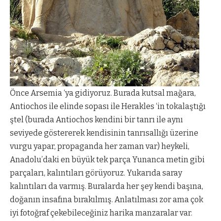
Önce Arsemia ‘ya gidiyoruz. Burada kutsal mağara,
Antiochos ile elinde sopası ile Herakles ‘in tokalaştığı
ştel (burada Antiochos kendini bir tanrı ile aynı
seviyede göstererek kendisinin tanrısallığı üzerine
vurgu yapar, propaganda her zaman var) heykeli,
Anadolu’daki en büyük tek parça Yunanca metin gibi
parçaları, kalıntıları görüyoruz. Yukarıda saray
kalıntıları da varmış. Buralarda her şey kendi başına,
doğanın insafına bırakılmış. Anlatılması zor ama çok
iyi fotoğraf çekebileceğiniz harika manzaralar var.