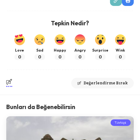
Tepkin Nedir?
Love
Sad
Happy
Angry
Surprise
Wink
0
0
0
0
0
0
Değerlendirme Bırak
Bunları da Beğenebilirsin
Türkiye