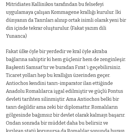
Mitridiates Kallinikos tarafından bu felsefeyi
uygulamaya çalışan Kommagene krallığı kurulur. İki
dünyanın da Tanrıları alınıp ortak isimli olarak yeni bir
din içinde tekrar oluşturulur. (Fakat yazım dili
Yunanca)
Fakat ülke öyle bir yerdedir ve kral öyle akraba
bağlarına sahiptir ki hem güçlenir hem de zenginleşir.
Başkenti Samsat’tır ve buradan Fırat ‘ı geçebilirsiniz.
Ticaret yolları hep bu krallığın üzerinden geçer.
Antiochos kendini tanrı-imparator ilan ettiğinde
Anadolu Romalılarca işgal edilmiştir ve güçlü Pontus
devleti tarihten silinmiştir. Ama Antiochos belki bir
tanrı değildir ama zeki bir diplomattır. Romalıların
gölgesinde bağımsız bir devlet olarak kalmayı başarır.
Ondan sonrada bir müddet daha bu belirsiz ve
kırılgan statü korunursa da Romalılar sonunda burayı