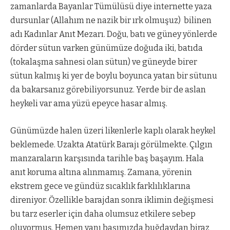
zamanlarda Bayanlar Tümülüsü diye internette yaza
dursunlar (Allahım ne nazik bir ırk olmuşuz) bilinen
adı Kadınlar Anıt Mezarı. Doğu, batı ve güney yönlerde
dörder sütun varken günümüze doğuda iki, batıda
(tokalaşma sahnesi olan sütun) ve güneyde birer
sütun kalmış ki yer de boylu boyunca yatan bir sütunu
da bakarsanız görebiliyorsunuz. Yerde bir de aslan
heykeli var ama yüzü epeyce hasar almış.
Günümüzde halen üzeri likenlerle kaplı olarak heykel
beklemede. Uzakta Atatürk Barajı görülmekte. Çılgın
manzaraların karşısında tarihle baş başayım. Hala
anıt koruma altına alınmamış. Zamana, yörenin
ekstrem gece ve gündüz sıcaklık farklılıklarına
direniyor. Özellikle barajdan sonra iklimin değişmesi
bu tarz eserler için daha olumsuz etkilere sebep
oluyormuş. Hemen yanı başımızda buğdaydan biraz