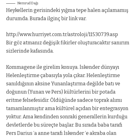
Nemrud Dağı
Heykellerin gerisindeki yığma tepe halen açılamamış
durumda. Burada ilginç bir link var.
http://www.hurriyet.com.tr/astroloji/11530739.asp
Bir göz atmanız değişik fikirler oluşturacaktır sanırım
sizlerinde kafasında.
Kommagene ile girelim konuya. İskender dünyayı
Helenleştirme çabasıyla yola çıkar. Helenleştirme
sanıldığının aksine Yunanlaştırma değilde batı ve
doğunun (Yunan ve Pers) kültürlerini bir potada
eritme felsefesidir. Öldüğünde sadece toprak alımı
tamamlanmıştır ama kültürel açıdan bir entegrasyon
yoktur. Ama kendinden sonraki generallerin kurduğu
devletlerde bu süreçte başlar. Bu sırada baba tarafı
Pers Darius ‘a anne tarafı İskender ‘e akraba olan