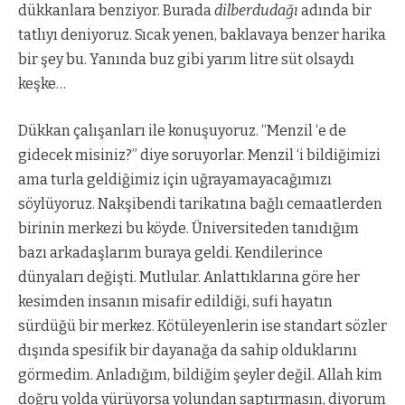
dükkanlara benziyor. Burada
dilberdudağı
adında bir
tatlıyı deniyoruz. Sıcak yenen, baklavaya benzer harika
bir şey bu. Yanında buz gibi yarım litre süt olsaydı
keşke…
Dükkan çalışanları ile konuşuyoruz. “Menzil ‘e de
gidecek misiniz?” diye soruyorlar. Menzil ‘i bildiğimizi
ama turla geldiğimiz için uğrayamayacağımızı
söylüyoruz. Nakşibendi tarikatına bağlı cemaatlerden
birinin merkezi bu köyde. Üniversiteden tanıdığım
bazı arkadaşlarım buraya geldi. Kendilerince
dünyaları değişti. Mutlular. Anlattıklarına göre her
kesimden insanın misafir edildiği, sufi hayatın
sürdüğü bir merkez. Kötüleyenlerin ise standart sözler
dışında spesifik bir dayanağa da sahip olduklarını
görmedim. Anladığım, bildiğim şeyler değil. Allah kim
doğru yolda yürüyorsa yolundan saptırmasın, diyorum