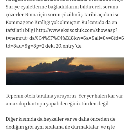
Suriye eyaletlerine bağladıklarını bildirerek sorunu
çözerler. Roma için sorun çözülmüş, tarihi açıdan ise
Kommagene Krallığı yok olmuştur. Bu konuda da en
tafsilatlı bilgi
http://www.eksisozluk.com/show.asp?
t=nemrut+da%C4%9F%C4%B1&kw=&a=&all=&v=&fd=&
td=&au=&g=&p=2
deki 20. entry ‘de.
Tepenin öteki tarafına yürüyoruz. Yer yer halen kar var
ama sıkıp kartopu yapabileceğiniz türden değil.
Diğer kısımda da heykeller var ve daha önceden de
dediğim gibi aynı sıralama ile durmaktalar. Ve işte