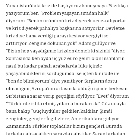
Yunanistan’daki kriz ile başlıyoruz konuşmaya. Yazdıkça
yazıyorum ben. “Problem yaşayan sıradan halk”
diyorum. “Benim ürünümü kriz diyerek ucuza alıyorlar
ve kriz diyerek pahalıya başkasına satıyorlar. Devletse
kriz diye bana verdiği parayı kesiyor vergiyi ise
arttırıyor. Zengine dokunan yok”. Adam gülüyor ve
“Bizim hep yaşadığımız krizden demek ki sizinki ”diyor.
Sonrasında ben ayda üç yüz euro geliri olan insanların
nasıl bu kadar pahalı arabalarda lüks içinde
yaşayabildiklerini sorduğumda ise içten bir ifade ile
“ben de bilmiyorum” diye yanıtlıyor. Sırpların dostu
olmadığını, Avrupa’nın ortasında olduğu içinde herkesin
Sırbistan’a zarar verip geçtiğini söylüyor. “Evet” diyorum
“Türklerde istila etmiş yıllarca buraları da”. Göz ucuyla
bana bakıp “Güçlüydüler geldiler, kaldılar. Şimdi
zenginler, gençler İngilizlere, Amerikalılara gidiyor.
Zamanında Türkler topladılar bizim gençleri. Burada
tarlada çalışacakken sarayda çalıştılar. Saray tarladan