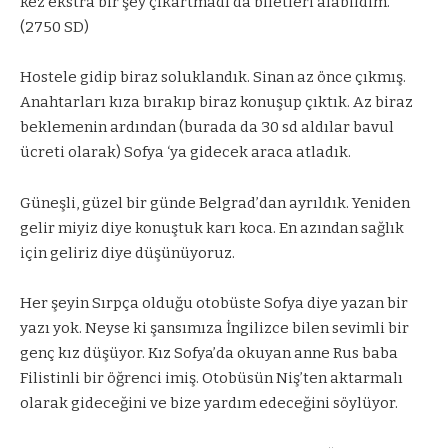
kez ekstra bir şey çıkartmadı da biletleri alabildim.
(2750 SD)
Hostele gidip biraz soluklandık. Sinan az önce çıkmış.
Anahtarları kıza bırakıp biraz konuşup çıktık. Az biraz
beklemenin ardından (burada da 30 sd aldılar bavul
ücreti olarak) Sofya ‘ya gidecek araca atladık.
Güneşli, güzel bir günde Belgrad’dan ayrıldık. Yeniden
gelir miyiz diye konuştuk karı koca. En azından sağlık
için geliriz diye düşünüyoruz.
Her şeyin Sırpça olduğu otobüste Sofya diye yazan bir
yazı yok. Neyse ki şansımıza İngilizce bilen sevimli bir
genç kız düşüyor. Kız Sofya’da okuyan anne Rus baba
Filistinli bir öğrenci imiş. Otobüsün Niş’ten aktarmalı
olarak gideceğini ve bize yardım edeceğini söylüyor.