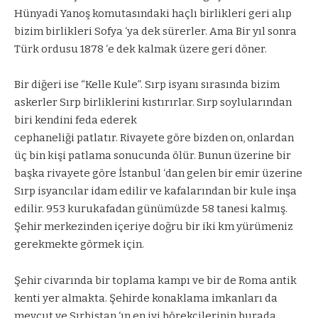
Hünyadi Yanoş komutasındaki haçlı birlikleri geri alıp
bizim birlikleri Sofya ‘ya dek sürerler. Ama Bir yıl sonra
Türk ordusu 1878 ‘e dek kalmak üzere geri döner.
Bir diğeri ise “Kelle Kule”. Sırp isyanı sırasında bizim
askerler Sırp birliklerini kıstırırlar. Sırp soylularından
biri kendini feda ederek
cephaneliği patlatır. Rivayete göre bizden on, onlardan
üç bin kişi patlama sonucunda ölür. Bunun üzerine bir
başka rivayete göre İstanbul ‘dan gelen bir emir üzerine
Sırp isyancılar idam edilir ve kafalarından bir kule inşa
edilir. 953 kurukafadan günümüzde 58 tanesi kalmış.
Şehir merkezinden içeriye doğru bir iki km yürümeniz
gerekmekte görmek için.
Şehir civarında bir toplama kampı ve bir de Roma antik
kenti yer almakta. Şehirde konaklama imkanları da
mevcut ve Sırbistan ‘ın en iyi börekçilerinin burada