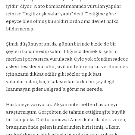
iyidir” diyor.
Nato bombardımanında vurulan yapılar
için ise “İngiliz eşkiyalar yaptı” dedi. Dediğine göre
epeyce ölen olmuş bu saldırılarda ama devlet halka
bildirmemiş.
Şimdi düşünüyorum da
günün birinde bizde de bir
şeyleri bahane edip saldırıldığında demek ki şehrin
merkezi pervasızca vurulacak. Öyle yok efendim sadece
askeri tesisler vurulur, sivil ünitelere zarar verilmemek
için azami dikkat edilir gibi sözler tipik batı
yalanlarından, haçlı kafasından farklı bir şey değil.
İnanmayan gider Belgrad ‘a görür ne nerede.
Hastaneye varıyoruz. Akşam internetten hastaneyi
araştırmıştım. Gerçekten de tahmin ettiğim gibi büyük
bir kompleks. Doktorumuzsa Amerikalarda ders veren,
branşının önde gelen isimlerinden birisi imiş. Ülkem
profesörlerinin bir hastayla hem de ücretsiz olarak