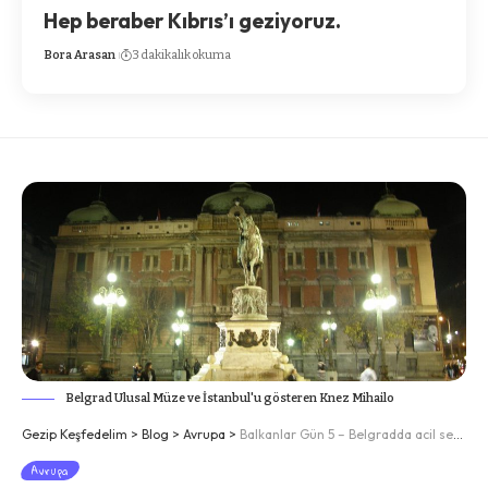
Hep beraber Kıbrıs’ı geziyoruz.
Bora Arasan
3 dakikalık okuma
Belgrad Ulusal Müze ve İstanbul'u gösteren Knez Mihailo
Gezip Keşfedelim
>
Blog
>
Avrupa
>
Balkanlar Gün 5 – Belgradda acil servis hikayeleri…
Avrupa