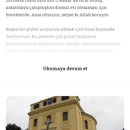
zorlukla tükürüyorum. O kadar da ısrar etmiş,
anlatmaya çalışmıştım domuz eti olmaması için
böreklerde. Ama olmuyor, neyse ki Allah koruyor.
Başka bir şeyler arıyorum almak için Tuna kıyısında
ilerliyorum. Bu şehirde çok güzel binaların
bakımsızlıktan dökülmekte olduğu, kadınların hayatta
epeyce söz sahibi oldukları ilk gözlemlerim. Dönüş
yolunda bir bakkala giriyorum. Bakkal (ki fişin üzerinde
soyadının Topaloviç olduğunu öğreniyorum) tip olarak
Okumaya devam et
Anadolu’nun her hangi bir kasabasının kahvesinden
alınıp da tezgahın arkasına yerleştirilmiş gibi. Muz, süt
gibi enerji verir diye düşündüğüm şeyleri almaya
çalışıyorum. Sıradaki 2 m lik papaz görünümlü adam
bana öncelik veriyor, bakkal ise bana verecek muzları
teker teker seçiyor. Gördüğüm kadarıyla muz bizim
paramızla 2,5 TL kadar ama süt Türkiye ile aşağı yukarı
aynı. Burada da bakkallar alışverişten sonra fiş veriyor