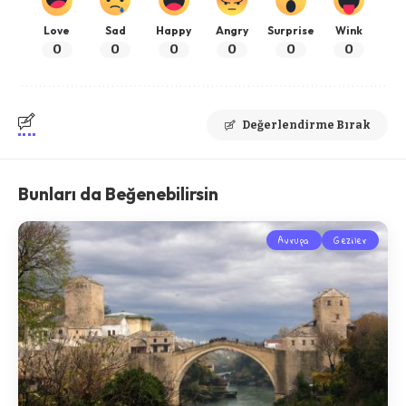
Love
Sad
Happy
Angry
Surprise
Wink
0
0
0
0
0
0
Değerlendirme Bırak
Bunları da Beğenebilirsin
Avrupa
Geziler