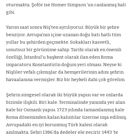
oturmakta. Şoför ise Homer Simpson ‘un canlanmış hali
gibi.
Yarım saat sonra Niş’ten ayrılıyoruz. Büyük bir şehre
benziyor. Avrupa’nın içine uzanan doğu batı hatlı tüm
yollar bu şehirden geçmekte. Sokakları kasvetli,
umutsuz bir görünüme sahip. Tarihi olarak en önemli
özelliği, İstanbul’u başkent olarak ilan eden Roma
imparatoru Konstantin‘in doğum yeri olması. Neyse ki
Nişliler vefalı çıkmışlar da hemşerilerinin adını şehrin
havaalanına vermişler. Biz bir heykeli dahi çok görelim.
Şehrin simgesel olarak iki büyük yapısı var ve onlarda
bizimle ilişkili. Biri kale. Terminalinde yanında yer alan
kale bir Osmanlı yapısı. 1723 yılında tamamlanmış kale
Roma döneminden kalan kalıntılar üzerine inşa edilmiş.
Avrupadaki en iyi korunmuş Türk kalesi olarak
anılmakta. Şehri 1386‘da dedeler ele geçirir. 1443 ‘te