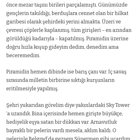
önce mezar taşını birileri parçalamıştı. Günümüzde
gençlerin takıldığı, berduşlara cennet olan bir hilkat
garibesi olarak şehirdeki yerini almakta. Üzeri ve
çevresi çöplerle kaplanmış, tüm girişleri – en azından
görüldüğü kadarıyla – kapatılmış. Piramidin üzerine
doğru hızla koşup gideyim dedim, denedim ama
beceremedim.
Piramidin hemen dibinde ise barış çanı var. İç savaş
sırasında milletin birbirine sıktığı kurşunların
eritilmesiyle yapılmış.
Şehri yukarıdan görelim diye yakınlardaki Sky Tower
‘a uzandık. Bina içerisinde hemen girişte büyükçe,
hediyelik eşya satan bir dükkan var. Arnavutluk
bayraklı bir pelerin vardı mesela, aklım kaldı. O
pelerinle Belgrad’da gezsem Süpermen gibi uçardım