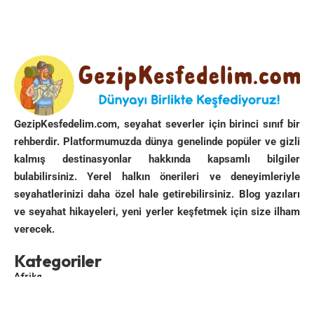
külliyenin camii,
hamamı,
bedesteni,
medresesi ve
kitaplığı ayaktadır. Vaktiyle kervansaray ‘ı ve imareti
olduğu da söylenmektedir. Arasta kısmı da büyükçe
sayılabilir.
GezipKesfedelim.com, seyahat severler için birinci sınıf bir
rehberdir. Platformumuzda dünya genelinde popüler ve gizli
1553 tarihli camii Kanuni Sultan Süleyman ‘ın damadı
kalmış destinasyonlar hakkında kapsamlı bilgiler
Rüstem Paşa yaptırmıştır. Camii avlusuna yalın bir
bulabilirsiniz. Yerel halkın önerileri ve deneyimleriyle
kapıdan girilir. Avludaki mermer şadırvan, kurşun
seyahatlerinizi daha özel hale getirebilirsiniz. Blog yazıları
kaplı beşgen çatıyla örtülüdür. Kuzeydeki çift revaklı
ve seyahat hikayeleri, yeni yerler keşfetmek için size ilham
son cemaat yeri, ana mekanda yanlara doğru taşar. Dış
verecek.
son cemaat yeri ahşap çatı, iç son cemaat yeri ortada
Kategoriler
haç tonoz, yanlarda ikişer kubbe ile örtülüdür. Taç kapı
Afrika
dikdörtgen bordürlü ve mukarnaslıdır. Yapı kitabesi
Asya
büyük bir pano içerisinde mukarnasların altında,