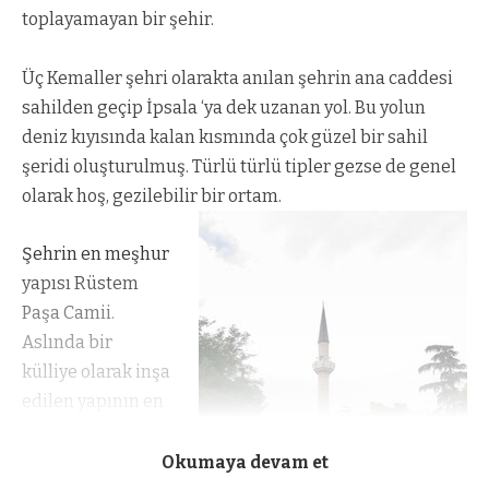
toplayamayan bir şehir.
Üç Kemaller şehri olarakta anılan şehrin ana caddesi
sahilden geçip İpsala ‘ya dek uzanan yol. Bu yolun
deniz kıyısında kalan kısmında çok güzel bir sahil
şeridi oluşturulmuş. Türlü türlü tipler gezse de genel
olarak hoş, gezilebilir bir ortam.
Şehrin en meşhur
yapısı Rüstem
Paşa Camii.
Aslında bir
külliye olarak inşa
edilen yapının en
çarpıcı yeri cami
kısmı. Bugün
Okumaya devam et