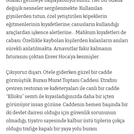
odaları gezmeye başlayabiliyorsunuz. Her bir odada
değişik nesneler sergilenmekte. Kullanılan
giysilerden tutun, özel yetiştirilen köpeklerin
eğitmenlerinin kıyafetlerine; casusların kullandığı
araçlardan işkence aletlerine… Mahkum kıyafetleri de
cabası. Özellikle kaybolan kişilerden kalanların anıları
sürekli anlatılmakta. Arnavutlar fakir kalmanın
faturasını çoktan Enver Hoca’ya kesmişler.
Çıkıyoruz dışarı. Otele giderken güzel bir cadde
görmüştük. Burası Murat Toptani Caddesi. Etrafını
çeviren restoran ve kafeteryaları ile canlı bir cadde.
“Blloku” semti ile kıyasladığınızda daha bir içten
görünüyor insan gözüne. Caddenin hemen başında bir
iki devlet dairesi olduğu için güvenlik sorununun
olmadığı, tiyatro sayesinde kalbur üstü tiplerin çokça
olduğu trafiğe kapalı bir yaya yolu burası.