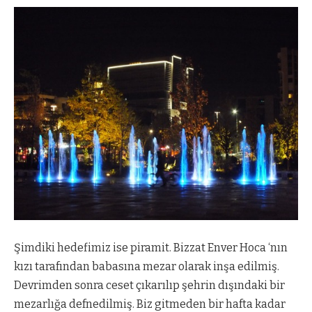
Şimdiki hedefimiz ise piramit. Bizzat Enver Hoca ‘nın
kızı tarafından babasına mezar olarak inşa edilmiş.
Devrimden sonra ceset çıkarılıp şehrin dışındaki bir
mezarlığa defnedilmiş. Biz gitmeden bir hafta kadar