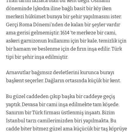
Tiran tarihi fazlaca olan bir kent değil. Osmanlı
döneminde İşkodra iline bağlı basit bir köy iken
merkezi hükümet buraya bir şehir yapılmasını ister.
Gerçi Roma Dönemi’nden de kalan bir şeyler vardır
ama gerisi gelmemiştir. 1614 ‘te merkeze bir cami,
askeri garnizonun kullanımı için bir kale, temizlik için
bir hamam ve beslenme için de fırın inşa edilir. Türk
tipi bir şehir inşa edilmiştir.
Arnavutlar bağımsız devletlerini kurunca burayı
başkent seçerler. Dağların ortasında küçük bir kent.
Bu güzel caddeden çıkıp başka bir caddeye geçiş
yaptık. Devasa bir cami inşa edilmekte tam köşede.
Sanırım bir Türk firması üstlenmiş inşaatı. Bizim
İstanbul tarzı camilerimizden biri yapılmakta. Bu
cadde biter bitmez güzel ama küçücük bir taş köprüye