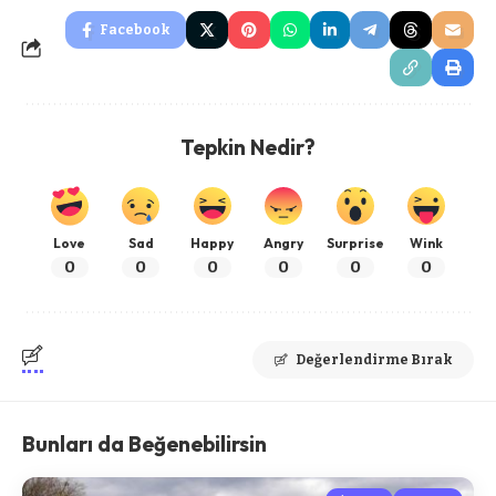
Facebook
Tepkin Nedir?
Love
Sad
Happy
Angry
Surprise
Wink
0
0
0
0
0
0
Değerlendirme Bırak
Bunları da Beğenebilirsin