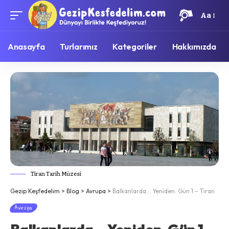
Aa
Anasayfa
Turlarımız
Kategoriler
Hakkımızda
Tiran Tarih Müzesi
Gezip Keşfedelim
>
Blog
>
Avrupa
>
Balkanlarda… Yeniden. Gün 1 – Tiran
Avrupa