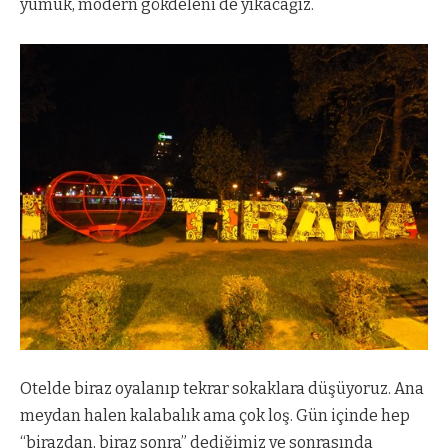
yumuk, modern gökdeleni de yıkacağız.
Otelde biraz oyalanıp tekrar sokaklara düşüyoruz. Ana
meydan halen kalabalık ama çok loş. Gün içinde hep
“birazdan, biraz sonra” dediğimiz ve sonrasında