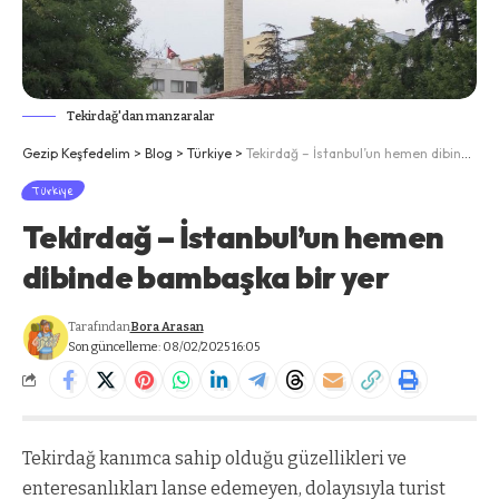
Tekirdağ'dan manzaralar
Gezip Keşfedelim
>
Blog
>
Türkiye
>
Tekirdağ – İstanbul’un hemen dibinde bambaşka bir yer
Türkiye
Tekirdağ – İstanbul’un hemen
dibinde bambaşka bir yer
Tarafından
Bora Arasan
Son güncelleme: 08/02/2025 16:05
Tekirdağ kanımca sahip olduğu güzellikleri ve
enteresanlıkları lanse edemeyen, dolayısıyla turist