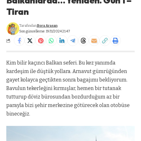
Balkanlarda… Yeniden. Gün 1 –
Tiran
Tarafından
Bora Arasan
Son güncelleme: 19/11/2024 21:47
Kim bilir kaçıncı Balkan seferi. Bu kez yanımda
kardeşim ile düştük yollara. Arnavut gümrüğünden
gayet kolayca geçtikten sonra bagajımı bekliyorum.
Bavulun tekerleğini kırmışlar, hemen bir tutanak
tutturup döviz bürosundan bozdurduğum az bir
parayla bizi şehir merkezine götürecek olan otobüse
bineceğiz.