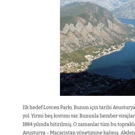
İlk hedef Lovcen Parkı. Bunun için tarihi Avustury
yol. Yirmi beş kıvrımı var. Bununla beraber virajla
1884 yılında bitirilmiş. O zamanlar tüm bu toprak
Avusturya – Macaristan yönetimine kalmış. Akdeni