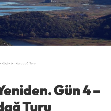
– Küçük bir Karadağ Turu
eniden. Gün 4 –
dağ Turu