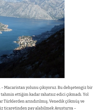
a – Macaristan yolunu çıkıyoruz. Bu dehşetengiz bir
r tahmin ettiğim kadar rahatsız edici çıkmadı. Yol
lar Türklerden arındırılmış, Venedik çökmüş ve
z ticaretinden pay alabilmek Avusturya –