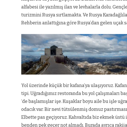
alfabesi ile yazılmış ilan ve levhalarla dolu. Gen
turizmini Rusya sırtlamakta. Ve Rusya Karadağlıla
Rehberin anlattığına göre Rusya’dan gelen uçak sa
Yol üzerinde küçük bir kafana’ya ulaşıyoruz. Kaf
tipi. Uğradığımız restoranda bu yol çalışmaları ba
‘de başlamışlar işe. Kuşaklar boyu aile bu işle uğr
odacık var. Bir nevi tütsülenmiş domuz pastırmas
Elbette pas geçiyoruz. Kahvaltıda biz ekmek üstü i
benden pek geçer not almadı. Burada ayrıca rakija