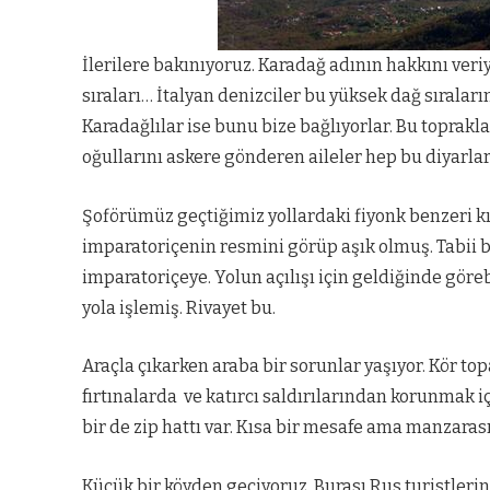
İlerilere bakınıyoruz. Karadağ adının hakkını veri
sıraları… İtalyan denizciler bu yüksek dağ sıralar
Karadağlılar ise bunu bize bağlıyorlar. Bu toprakl
oğullarını askere gönderen aileler hep bu diyarlar
Şoförümüz geçtiğimiz yollardaki fiyonk benzeri k
imparatoriçenin resmini görüp aşık olmuş. Tabii b
imparatoriçeye. Yolun açılışı için geldiğinde göreb
yola işlemiş. Rivayet bu.
Araçla çıkarken araba bir sorunlar yaşıyor. Kör top
fırtınalarda
ve katırcı saldırılarından korunmak i
bir de zip hattı var. Kısa bir mesafe ama manzaras
Küçük bir köyden geçiyoruz. Burası Rus turistlerin r