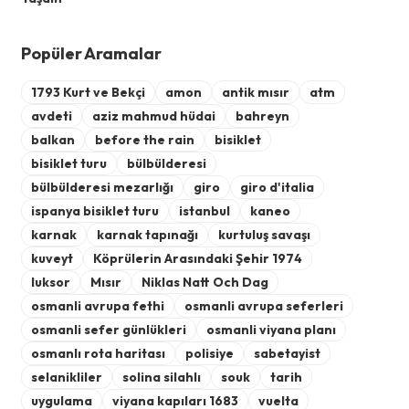
Popüler Aramalar
1793 Kurt ve Bekçi
amon
antik mısır
atm
avdeti
aziz mahmud hüdai
bahreyn
balkan
before the rain
bisiklet
bisiklet turu
bülbülderesi
bülbülderesi mezarlığı
giro
giro d'italia
ispanya bisiklet turu
istanbul
kaneo
karnak
karnak tapınağı
kurtuluş savaşı
kuveyt
Köprülerin Arasındaki Şehir 1974
luksor
Mısır
Niklas Natt Och Dag
osmanli avrupa fethi
osmanli avrupa seferleri
osmanli sefer günlükleri
osmanli viyana planı
osmanlı rota haritası
polisiye
sabetayist
selanikliler
solina silahlı
souk
tarih
uygulama
viyana kapıları 1683
vuelta