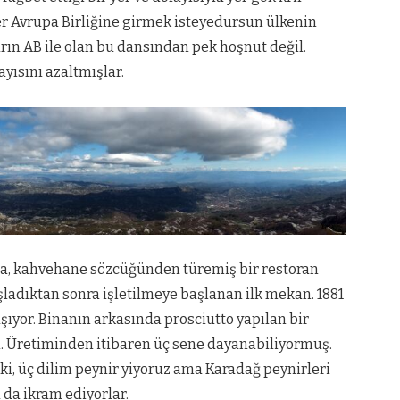
çler Avrupa Birliğine girmek isteyedursun ülkenin
rın AB ile olan bu dansından pek hoşnut değil.
yısını azaltmışlar.
ana, kahvehane sözcüğünden türemiş bir restoran
şladıktan sonra işletilmeye başlanan ilk mekan. 1881
aşıyor. Binanın arkasında prosciutto yapılan bir
ı. Üretiminden itibaren üç sene dayanabiliyormuş.
ki, üç dilim peynir yiyoruz ama Karadağ peynirleri
 da ikram ediyorlar.