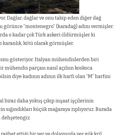
yor. Dağlar, dağlar ve onu takip eden diğer dağ
ını görünce “montenegro” (karadağ) adını vermişler.
arda o kadar çok Türk askeri öldürmüşler ki
ı karanlık, kötü olarak görmüşler.
ısmı gösteriyor. İtalyan mühendislerden biri
ir mühendis parçası nasıl açılsın koskoca
ilsin diye kadının adının ilk harfi olan “M” harfini
al biraz daha yokuş çıkıp inşaat işçilerinin
çin sığındıkları küçük mağaraya zıplıyoruz. Burada
ı dehşetengiz.
ağbet ettiği bir yer ve dolayısıyla yer gök kril