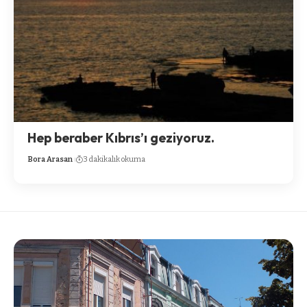
Hep beraber Kıbrıs’ı geziyoruz.
Bora Arasan
3 dakikalık okuma