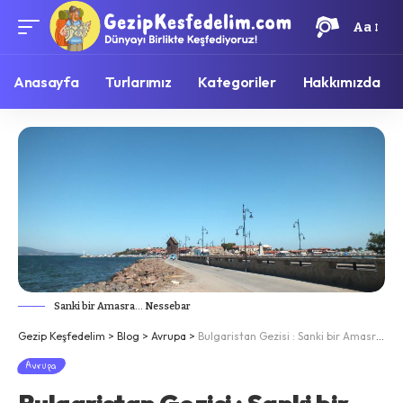
Aa
Anasayfa
Turlarımız
Kategoriler
Hakkımızda
Sanki bir Amasra... Nessebar
Gezip Keşfedelim
>
Blog
>
Avrupa
>
Bulgaristan Gezisi : Sanki bir Amasra… Nessebar
Avrupa