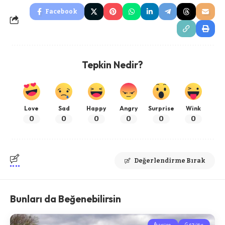
Facebook
Tepkin Nedir?
Love
Sad
Happy
Angry
Surprise
Wink
0
0
0
0
0
0
Değerlendirme Bırak
Bunları da Beğenebilirsin
Avrupa
Geziler