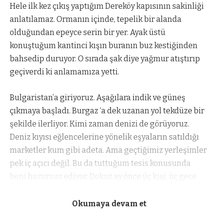
Hele ilk kez çıkış yaptığım Dereköy kapısının sakinliği
anlatılamaz. Ormanın içinde, tepelik bir alanda
olduğundan epeyce serin bir yer. Ayak üstü
konuştuğum kantinci kışın buranın buz kestiğinden
bahsedip duruyor. O sırada şak diye yağmur atıştırıp
geçiverdi ki anlamamıza yetti.
Bulgaristan’a giriyoruz. Aşağılara indik ve güneş
çıkmaya başladı. Burgaz ‘a dek uzanan yol tekdüze bir
şekilde ilerliyor. Kimi zaman denizi de görüyoruz.
Deniz kıyısı eğlencelerine yönelik eşyaların satıldığı
marketler kum gibi adeta. Ama geçtiğimiz yerleşimler
pek iç açıcı değil. Bu da tuttuğum tesis konusunda
beni huzursuz ediyor. Dokuz ay önce üç kişi, üç gece
kahvaltı dahil 150 euro gibi bir fiyata tutmuştum.
Okumaya devam et