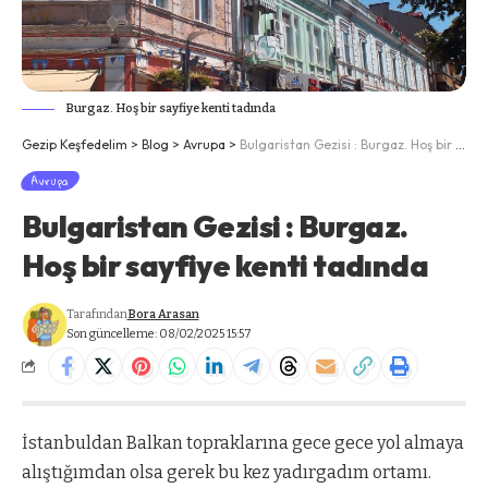
Burgaz. Hoş bir sayfiye kenti tadında
Gezip Keşfedelim
>
Blog
>
Avrupa
>
Bulgaristan Gezisi : Burgaz. Hoş bir sayfiye kenti tadında
Avrupa
Bulgaristan Gezisi : Burgaz.
Hoş bir sayfiye kenti tadında
Tarafından
Bora Arasan
Son güncelleme: 08/02/2025 15:57
İstanbuldan Balkan topraklarına gece gece yol almaya
alıştığımdan olsa gerek bu kez yadırgadım ortamı.