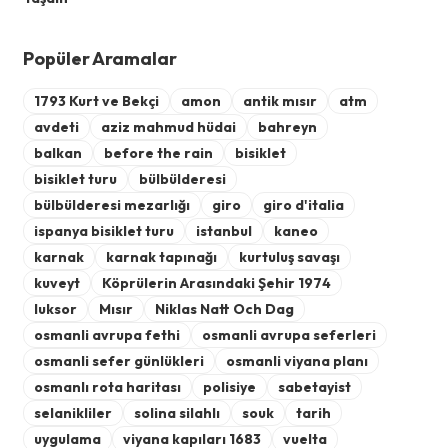
Popüler Aramalar
1793 Kurt ve Bekçi
amon
antik mısır
atm
avdeti
aziz mahmud hüdai
bahreyn
balkan
before the rain
bisiklet
bisiklet turu
bülbülderesi
bülbülderesi mezarlığı
giro
giro d'italia
ispanya bisiklet turu
istanbul
kaneo
karnak
karnak tapınağı
kurtuluş savaşı
kuveyt
Köprülerin Arasındaki Şehir 1974
luksor
Mısır
Niklas Natt Och Dag
osmanli avrupa fethi
osmanli avrupa seferleri
osmanli sefer günlükleri
osmanli viyana planı
osmanlı rota haritası
polisiye
sabetayist
selanikliler
solina silahlı
souk
tarih
uygulama
viyana kapıları 1683
vuelta