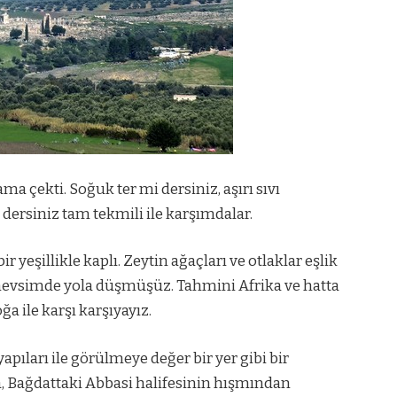
a çekti. Soğuk ter mi dersiniz, aşırı sıvı
dersiniz tam tekmili ile karşımdalar.
r yeşillikle kaplı. Zeytin ağaçları ve otlaklar eşlik
r mevsimde yola düşmüşüz. Tahmini Afrika ve hatta
ğa ile karşı karşıyayız.
apıları ile görülmeye değer bir yer gibi bir
da, Bağdattaki Abbasi halifesinin hışmından