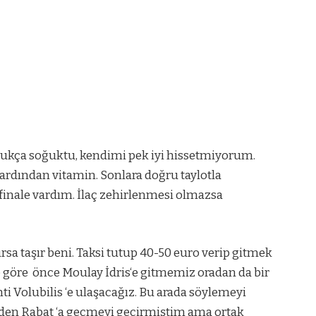
ukça soğuktu, kendimi pek iyi hissetmiyorum.
, ardından vitamin. Sonlara doğru taylotla
finale vardım. İlaç zehirlenmesi olmazsa
ursa taşır beni. Taksi tutup 40-50 euro verip gitmek
e göre
önce Moulay İdris‘e gitmemiz oradan da bir
i Volubilis ‘e ulaşacağız. Bu arada söylemeyi
den Rabat ‘a geçmeyi geçirmiştim ama ortak