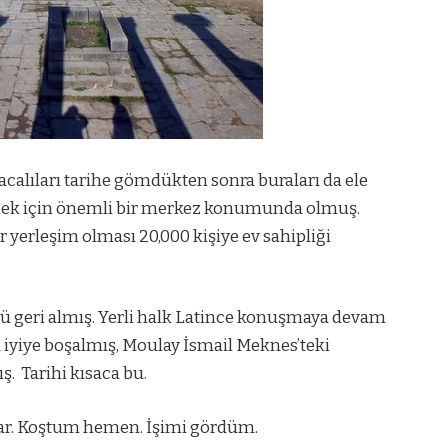
tacalıları tarihe gömdükten sonra buraları da ele
lmek için önemli bir merkez konumunda olmuş.
r yerleşim olması 20,000 kişiye ev sahipliği
nü geri almış. Yerli halk Latince konuşmaya devam
n iyiye boşalmış, Moulay İsmail Meknes’teki
ış.
Tarihi kısaca bu.
 var. Koştum hemen. İşimi gördüm.