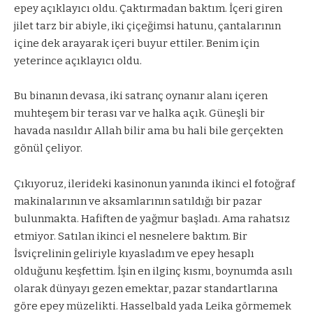
epey açıklayıcı oldu. Çaktırmadan baktım. İçeri giren
jilet tarz bir abiyle, iki çiçeğimsi hatunu, çantalarının
içine dek arayarak içeri buyur ettiler. Benim için
yeterince açıklayıcı oldu.
Bu binanın devasa, iki satranç oynanır alanı içeren
muhteşem bir terası var ve halka açık. Güneşli bir
havada nasıldır Allah bilir ama bu hali bile gerçekten
gönül çeliyor.
Çıkıyoruz, ilerideki kasinonun yanında ikinci el fotoğraf
makinalarının ve aksamlarının satıldığı bir pazar
bulunmakta. Hafiften de yağmur başladı. Ama rahatsız
etmiyor. Satılan ikinci el nesnelere baktım. Bir
İsviçrelinin geliriyle kıyasladım ve epey hesaplı
olduğunu keşfettim. İşin en ilginç kısmı, boynumda asılı
olarak dünyayı gezen emektar, pazar standartlarına
göre epey müzelikti. Hasselbald yada Leika görmemek