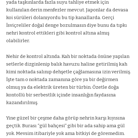
yada taşkınlarda fazla suyu tahliye etmek için
kullanılan derin menfezler mevcut. Japonlar da devasa
koi sürüleri dolanıyordu bu tip kanallarda. Gerçi
İsviçreliler doğal denge bozulmasın diye bunu da tıpkı
nehri kontrol ettikleri gibi kontrol altına almış
olabilirler.
Nehir de kontrol altında. Kah bir noktada önüne yapılan
setlerle dizginlenip balık havuzu haline getirilmiş kah
kimi noktada salınıp dehşetle çağlamasına izin verilmiş.
İşte tam o noktada zamanına göre ya bir değirmen
olmuş ya da elektrik üreten bir türbin. Özetle doğa
kontollü bir serbestlik içinde insanlığın faydasına
kazandırılmış.
Yine güzel bir çeşme daha görüp nehrin karşı kıyısına
geçtik. Burası “gül bahçesi” gibi bir ada sahip ama gül
yok. Mevsim itibariyle yok ama bitkiyi de göremedim.