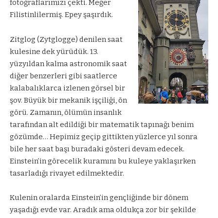
fotoğraflarımızı çekti. Meğer
Filistinlilermiş. Epey şaşırdık.
Zitglog (Zytglogge) denilen saat
kulesine dek yürüdük. 13.
yüzyıldan kalma astronomik saat
diğer benzerleri gibi saatlerce
kalabalıklarca izlenen görsel bir
şov. Büyük bir mekanik işçiliği, ön
görü. Zamanın, ölümün insanlık
tarafından alt edildiği bir matematik tapınağı benim
gözümde… Hepimiz geçip gittikten yüzlerce yıl sonra
bile her saat başı buradaki gösteri devam edecek.
Einstein’in görecelik kuramını bu kuleye yaklaşırken
tasarladığı rivayet edilmektedir.
Kulenin oralarda Einstein’in gençliğinde bir dönem
yaşadığı evde var. Aradık ama oldukça zor bir şekilde