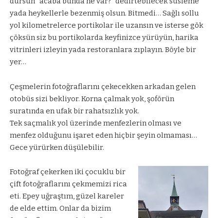
dursun “acaba bunda ne var?” dedirtebilecek süsleme
yada heykellerle bezenmiş olsun. Bitmedi… Sağlı sollu
yol kilometrelerce portikolar ile uzansın ve isterse gök
çöksün siz bu portikolarda keyfinizce yürüyün, harika
vitrinleri izleyin yada restoranlara zıplayın. Böyle bir
yer…
Çeşmelerin fotoğraflarını çekecekken arkadan gelen
otobüs sizi bekliyor. Korna çalmak yok, şoförün
suratında en ufak bir rahatsızlık yok.
Tek saçmalık yol üzerinde menfezlerin olması ve
menfez olduğunu işaret eden hiçbir şeyin olmaması…
Gece yürürken düşülebilir.
Fotoğraf çekerken iki çocuklu bir
çift fotoğraflarını çekmemizi rica
eti. Epey uğraştım, güzel kareler
de elde ettim. Onlar da bizim