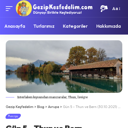
Aa
Anasayfa
Turlarımız
Kategoriler
Hakkımızda
Interlaken kıyısından manzaralar, Thun, İsviçre
Gezip Keşfedelim
>
Blog
>
Avrupa
>
Gün 5 – Thun ve Bern (30.10.2021) Dağlar, göller. Dünyadaki cennet.
Avrupa