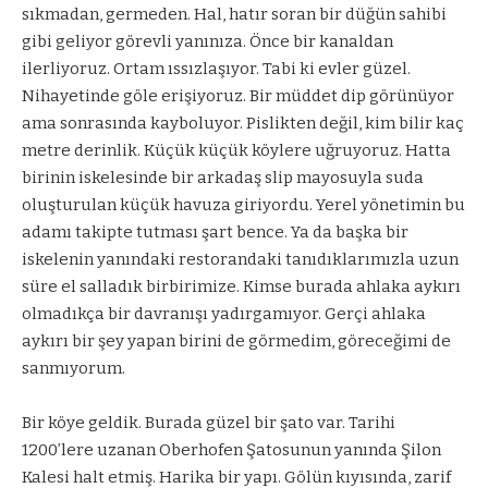
sıkmadan, germeden. Hal, hatır soran bir düğün sahibi
gibi geliyor görevli yanınıza. Önce bir kanaldan
ilerliyoruz. Ortam ıssızlaşıyor. Tabi ki evler güzel.
Nihayetinde göle erişiyoruz. Bir müddet dip görünüyor
ama sonrasında kayboluyor. Pislikten değil, kim bilir kaç
metre derinlik. Küçük küçük köylere uğruyoruz. Hatta
birinin iskelesinde bir arkadaş slip mayosuyla suda
oluşturulan küçük havuza giriyordu. Yerel yönetimin bu
adamı takipte tutması şart bence. Ya da başka bir
iskelenin yanındaki restorandaki tanıdıklarımızla uzun
süre el salladık birbirimize. Kimse burada ahlaka aykırı
olmadıkça bir davranışı yadırgamıyor. Gerçi ahlaka
aykırı bir şey yapan birini de görmedim, göreceğimi de
sanmıyorum.
Bir köye geldik. Burada güzel bir şato var. Tarihi
1200’lere uzanan Oberhofen Şatosunun yanında Şilon
Kalesi halt etmiş. Harika bir yapı. Gölün kıyısında, zarif