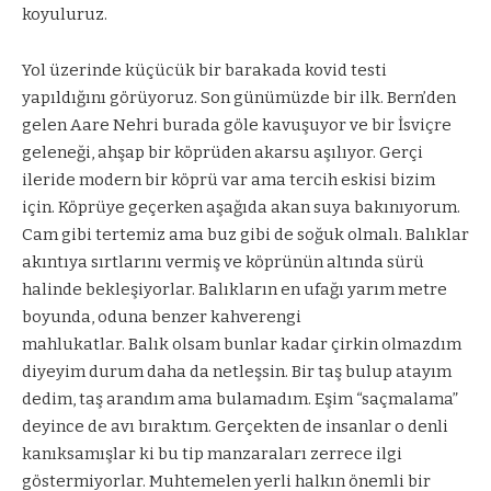
koyuluruz.
Yol üzerinde küçücük bir barakada kovid testi
yapıldığını görüyoruz. Son günümüzde bir ilk. Bern’den
gelen Aare Nehri burada göle kavuşuyor ve bir İsviçre
geleneği, ahşap bir köprüden akarsu aşılıyor. Gerçi
ileride modern bir köprü var ama tercih eskisi bizim
için. Köprüye geçerken aşağıda akan suya bakınıyorum.
Cam gibi tertemiz ama buz gibi de soğuk olmalı. Balıklar
akıntıya sırtlarını vermiş ve köprünün altında sürü
halinde bekleşiyorlar. Balıkların en ufağı yarım metre
boyunda, oduna benzer kahverengi
mahlukatlar. Balık olsam bunlar kadar çirkin olmazdım
diyeyim durum daha da netleşsin. Bir taş bulup atayım
dedim, taş arandım ama bulamadım. Eşim “saçmalama”
deyince de avı bıraktım. Gerçekten de insanlar o denli
kanıksamışlar ki bu tip manzaraları zerrece ilgi
göstermiyorlar. Muhtemelen yerli halkın önemli bir