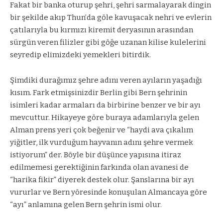
Fakat bir banka oturup şehri, şehri sarmalayarak dingin
bir şekilde akıp Thun’da göle kavuşacak nehri ve evlerin
çatılarıyla bu kırmızı kiremit deryasının arasından
sürgün veren filizler gibi göğe uzanan kilise kulelerini
seyredip elimizdeki yemekleri bitirdik.
Şimdiki durağımız şehre adını veren ayıların yaşadığı
kısım. Fark etmişsinizdir Berlin gibi Bern şehrinin
isimleri kadar armaları da birbirine benzer ve bir ayı
mevcuttur. Hikayeye göre buraya adamlarıyla gelen
Alman prens yeri çok beğenir ve “haydi ava çıkalım
yiğitler, ilk vurduğum hayvanın adını şehre vermek
istiyorum” der. Böyle bir düşünce yapısına itiraz
edilmemesi gerektiğinin farkında olan avanesi de
“harika fikir” diyerek destek olur. Şanslarına bir ayı
vururlar ve Bern yöresinde konuşulan Almancaya göre
“ayı” anlamına gelen Bern şehrin ismi olur.