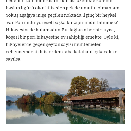
nedenim zamanım kısıtlı, ikincisi özellikle kalenin
baskın figürü olan kiliseden pek de umutlu olmamam.
Yokuş aşağıya inişe geçilen noktada ilginç bir heykel
var. Pan mıdır yöresel başka bir zıpır mıdır bilinmez?
Hikayesini de bulamadım. Bu dağların her bir kıyısı,
köşesi bir peri hikayesine ev sahipliği emekte. Öyle ki,
hikayelerde geçen şeytan sayısı muhtemelen
cehennemdeki iblislerden daha kalabalık çıkacaktır
sayılsa.