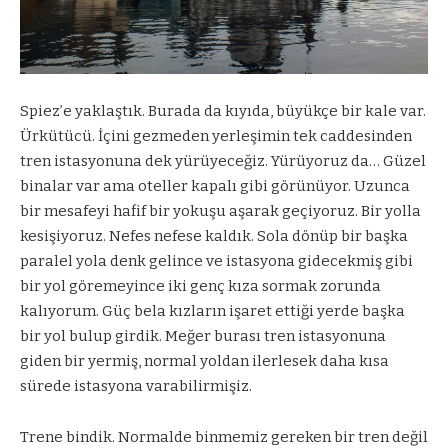
Spiez’e yaklaştık. Burada da kıyıda, büyükçe bir kale var.
Ürkütücü. İçini gezmeden yerleşimin tek caddesinden
tren istasyonuna dek yürüyeceğiz. Yürüyoruz da… Güzel
binalar var ama oteller kapalı gibi görünüyor. Uzunca
bir mesafeyi hafif bir yokuşu aşarak geçiyoruz. Bir yolla
kesişiyoruz. Nefes nefese kaldık. Sola dönüp bir başka
paralel yola denk gelince ve istasyona gidecekmiş gibi
bir yol göremeyince iki genç kıza sormak zorunda
kalıyorum. Güç bela kızların işaret ettiği yerde başka
bir yol bulup girdik. Meğer burası tren istasyonuna
giden bir yermiş, normal yoldan ilerlesek daha kısa
sürede istasyona varabilirmişiz.
Trene bindik. Normalde binmemiz gereken bir tren değil