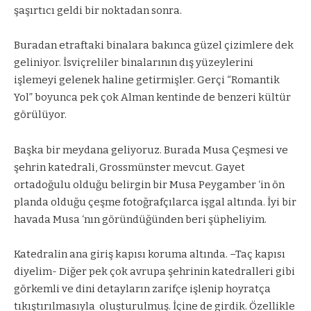
şaşırtıcı geldi bir noktadan sonra.
Buradan etraftaki binalara bakınca güzel çizimlere dek
geliniyor. İsviçreliler binalarının dış yüzeylerini
işlemeyi gelenek haline getirmişler. Gerçi “Romantik
Yol” boyunca pek çok Alman kentinde de benzeri kültür
görülüyor.
Başka bir meydana geliyoruz. Burada Musa Çeşmesi ve
şehrin katedrali, Grossmünster mevcut. Gayet
ortadoğulu olduğu belirgin bir Musa Peygamber ‘in ön
planda olduğu çeşme fotoğrafçılarca işgal altında. İyi bir
havada Musa ‘nın göründüğünden beri şüpheliyim.
Katedralin ana giriş kapısı koruma altında. –Taç kapısı
diyelim- Diğer pek çok avrupa şehrinin katedralleri gibi
görkemli ve dini detayların zarifçe işlenip hoyratça
tıkıştırılmasıyla
oluşturulmuş. İçine de girdik. Özellikle