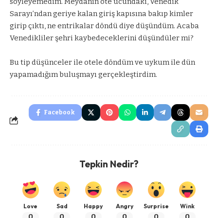
söyleyemedim. Meydanın öte ucundaki, Venedik
Sarayı’ndan geriye kalan giriş kapısına bakıp kimler
girip çıktı, ne entrikalar döndü diye düşündüm. Acaba
Venedikliler şehri kaybedeceklerini düşündüler mi?
Bu tip düşünceler ile otele döndüm ve uykum ile dün
yapamadığım buluşmayı gerçekleştirdim.
Facebook
Tepkin Nedir?
Love
Sad
Happy
Angry
Surprise
Wink
0
0
0
0
0
0