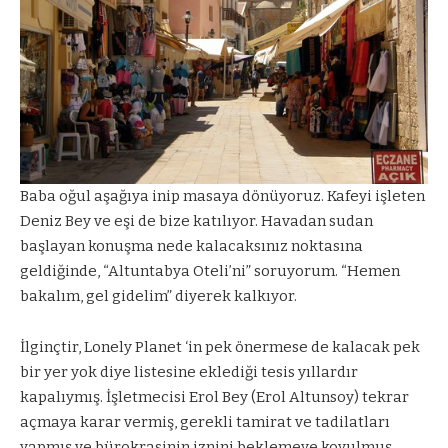
Baba oğul aşağıya inip masaya dönüyoruz. Kafeyi işleten
Deniz Bey ve eşi de bize katılıyor. Havadan sudan
başlayan konuşma nede kalacaksınız noktasına
geldiğinde, “Altuntabya Oteli’ni” soruyorum. “Hemen
bakalım, gel gidelim” diyerek kalkıyor.
İlginçtir, Lonely Planet ‘in pek önermese de kalacak pek
bir yer yok diye listesine eklediği tesis yıllardır
kapalıymış. İşletmecisi Erol Bey (Erol Altunsoy) tekrar
açmaya karar vermiş, gerekli tamirat ve tadilatları
yapmış ve bürokrasinin iznini beklemeye koyulmuş.