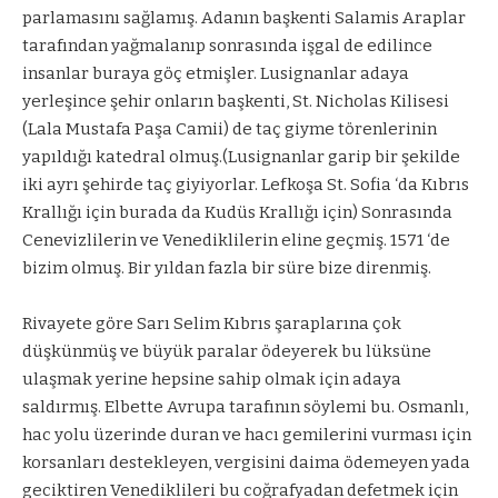
parlamasını sağlamış. Adanın başkenti Salamis Araplar
tarafından yağmalanıp sonrasında işgal de edilince
insanlar buraya göç etmişler. Lusignanlar adaya
yerleşince şehir onların başkenti, St. Nicholas Kilisesi
(Lala Mustafa Paşa Camii) de taç giyme törenlerinin
yapıldığı katedral olmuş.(Lusignanlar garip bir şekilde
iki ayrı şehirde taç giyiyorlar. Lefkoşa St. Sofia ‘da Kıbrıs
Krallığı için burada da Kudüs Krallığı için) Sonrasında
Cenevizlilerin ve Venediklilerin eline geçmiş. 1571 ‘de
bizim olmuş. Bir yıldan fazla bir süre bize direnmiş.
Rivayete göre Sarı Selim Kıbrıs şaraplarına çok
düşkünmüş ve büyük paralar ödeyerek bu lüksüne
ulaşmak yerine hepsine sahip olmak için adaya
saldırmış. Elbette Avrupa tarafının söylemi bu. Osmanlı,
hac yolu üzerinde duran ve hacı gemilerini vurması için
korsanları destekleyen, vergisini daima ödemeyen yada
geciktiren Venediklileri bu coğrafyadan defetmek için