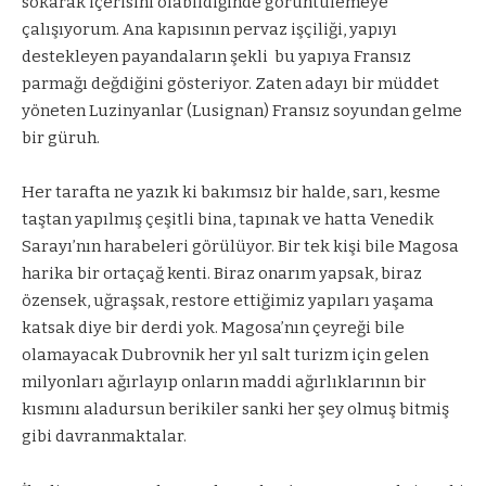
sokarak içerisini olabildiğinde görüntülemeye
çalışıyorum. Ana kapısının pervaz işçiliği, yapıyı
destekleyen payandaların şekli
bu yapıya Fransız
parmağı değdiğini gösteriyor. Zaten adayı bir müddet
yöneten Luzinyanlar (Lusignan) Fransız soyundan gelme
bir güruh.
Her tarafta ne yazık ki bakımsız bir halde, sarı, kesme
taştan yapılmış çeşitli bina, tapınak ve hatta Venedik
Sarayı’nın harabeleri görülüyor. Bir tek kişi bile Magosa
harika bir ortaçağ kenti. Biraz onarım yapsak, biraz
özensek, uğraşsak, restore ettiğimiz yapıları yaşama
katsak diye bir derdi yok. Magosa’nın çeyreği bile
olamayacak Dubrovnik her yıl salt turizm için gelen
milyonları ağırlayıp onların maddi ağırlıklarının bir
kısmını aladursun berikiler sanki her şey olmuş bitmiş
gibi davranmaktalar.