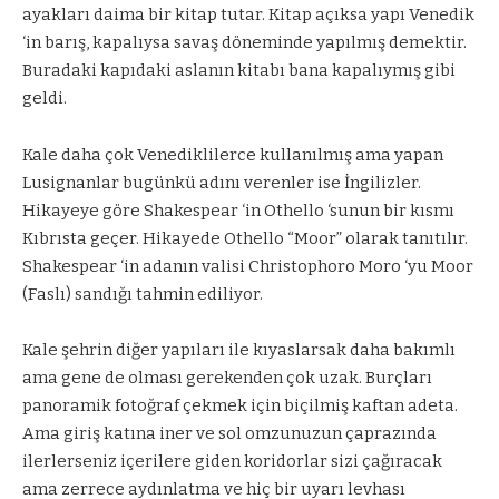
ayakları daima bir kitap tutar. Kitap açıksa yapı Venedik
‘in barış, kapalıysa savaş döneminde yapılmış demektir.
Buradaki kapıdaki aslanın kitabı bana kapalıymış gibi
geldi.
Kale daha çok Venediklilerce kullanılmış ama yapan
Lusignanlar bugünkü adını verenler ise İngilizler.
Hikayeye göre Shakespear ‘in Othello ‘sunun bir kısmı
Kıbrısta geçer. Hikayede Othello “Moor” olarak tanıtılır.
Shakespear ‘in adanın valisi Christophoro Moro ‘yu Moor
(Faslı) sandığı tahmin ediliyor.
Kale şehrin diğer yapıları ile kıyaslarsak daha bakımlı
ama gene de olması gerekenden çok uzak. Burçları
panoramik fotoğraf çekmek için biçilmiş kaftan adeta.
Ama giriş katına iner ve sol omzunuzun çaprazında
ilerlerseniz içerilere giden koridorlar sizi çağıracak
ama zerrece aydınlatma ve hiç bir uyarı levhası