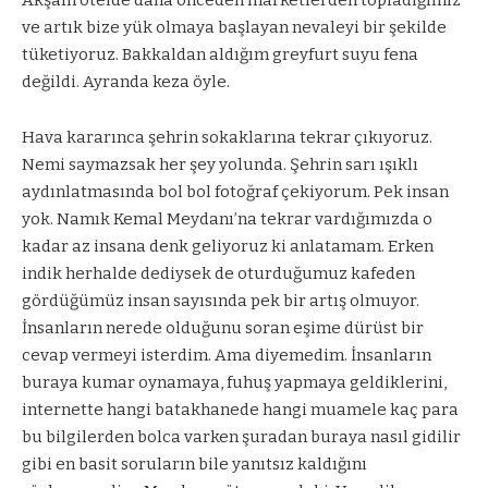
Akşam otelde daha önceden marketlerden topladığımız
ve artık bize yük olmaya başlayan nevaleyi bir şekilde
tüketiyoruz. Bakkaldan aldığım greyfurt suyu fena
değildi. Ayranda keza öyle.
Hava kararınca şehrin sokaklarına tekrar çıkıyoruz.
Nemi saymazsak her şey yolunda. Şehrin sarı ışıklı
aydınlatmasında bol bol fotoğraf çekiyorum. Pek insan
yok. Namık Kemal Meydanı’na tekrar vardığımızda o
kadar az insana denk geliyoruz ki anlatamam. Erken
indik herhalde dediysek de oturduğumuz kafeden
gördüğümüz insan sayısında pek bir artış olmuyor.
İnsanların nerede olduğunu soran eşime dürüst bir
cevap vermeyi isterdim. Ama diyemedim. İnsanların
buraya kumar oynamaya, fuhuş yapmaya geldiklerini,
internette hangi batakhanede hangi muamele kaç para
bu bilgilerden bolca varken şuradan buraya nasıl gidilir
gibi en basit soruların bile yanıtsız kaldığını