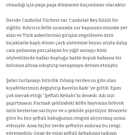
olmadığı için paşa paşa dönmeniz kaçınılmaz olacaktır.
İleride Canbolat Türbesi var. Canbolat Bey Kilisli bir
yiğittir. Kıbrıs’ın fethi sırasında sur kapısının önünde yer
alan ve Türk askerlerinin girişini engelleyen üstü
bıçaklarla kaplı döner çark sistemine beyaz atıyla dalıp
canı pahasına parçalayan bu yiğit savaşçı kimi
söylentilerde kafası koptuğu halde kopuk kafasını bir
kolunun altına sıkıştırıp savaşmaya devam etmiştir.
Şehri turlamayı bitirdik. Dönüp terden su gibi olan
kıyafetlerimizi değiştirip Ravelin Kafe ‘ye gittik. Eşim
çok merak ettiği “Şeftali Kebabı”nı denedi. Adı sizi
şaşırtmasın. Parmak şeklindeki köfte hayvanın böbrek
üstü bezlerine sarılıyor ve o şekilde pişiriliyor. Rivayete
göre bu bez şeftali kabuğunun rengini alıyormuş ısının
etkisiyle. Ama hiçbir yerde şeftaliyi andıran bu rengi
göremedim. Gene de eşim şeftali kebabının tadının