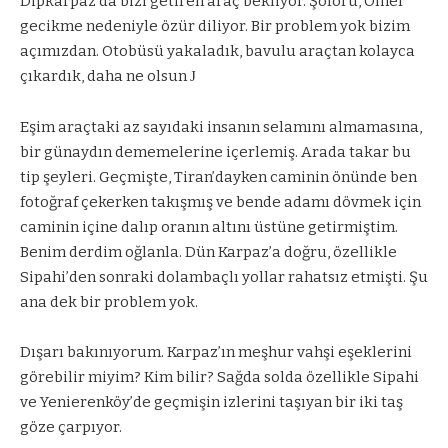
Dipkarpaz’da bizi getiren araç bekliyor. Şoförü, Ömer
gecikme nedeniyle özür diliyor. Bir problem yok bizim
açımızdan. Otobüsü yakaladık, bavulu araçtan kolayca
çıkardık, daha ne olsun
J
Eşim araçtaki az sayıdaki insanın selamını almamasına,
bir günaydın dememelerine içerlemiş. Arada takar bu
tip şeyleri. Geçmişte, Tiran’dayken caminin önünde ben
fotoğraf çekerken takışmış ve bende adamı dövmek için
caminin içine dalıp oranın altını üstüne getirmiştim.
Benim derdim oğlanla. Dün Karpaz’a doğru, özellikle
Sipahi’den sonraki dolambaçlı yollar rahatsız etmişti. Şu
ana dek bir problem yok.
Dışarı bakınıyorum. Karpaz’ın meşhur vahşi eşeklerini
görebilir miyim? Kim bilir? Sağda solda özellikle Sipahi
ve Yenierenköy’de geçmişin izlerini taşıyan bir iki taş
göze çarpıyor.