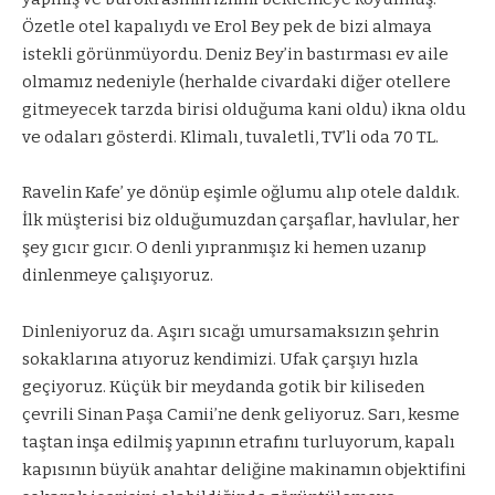
Özetle otel kapalıydı ve Erol Bey pek de bizi almaya
istekli görünmüyordu. Deniz Bey’in bastırması ev aile
olmamız nedeniyle (herhalde civardaki diğer otellere
gitmeyecek tarzda birisi olduğuma kani oldu) ikna oldu
ve odaları gösterdi. Klimalı, tuvaletli, TV’li oda 70 TL.
Ravelin Kafe’ ye dönüp eşimle oğlumu alıp otele daldık.
İlk müşterisi biz olduğumuzdan çarşaflar, havlular, her
şey gıcır gıcır. O denli yıpranmışız ki hemen uzanıp
dinlenmeye çalışıyoruz.
Dinleniyoruz da. Aşırı sıcağı umursamaksızın şehrin
sokaklarına atıyoruz kendimizi. Ufak çarşıyı hızla
geçiyoruz. Küçük bir meydanda gotik bir kiliseden
çevrili Sinan Paşa Camii’ne denk geliyoruz. Sarı, kesme
taştan inşa edilmiş yapının etrafını turluyorum, kapalı
kapısının büyük anahtar deliğine makinamın objektifini