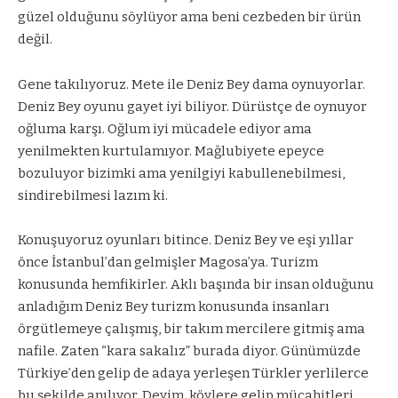
güzel olduğunu söylüyor ama beni cezbeden bir ürün
değil.
Gene takılıyoruz. Mete ile Deniz Bey dama oynuyorlar.
Deniz Bey oyunu gayet iyi biliyor. Dürüstçe de oynuyor
oğluma karşı. Oğlum iyi mücadele ediyor ama
yenilmekten kurtulamıyor. Mağlubiyete epeyce
bozuluyor bizimki ama yenilgiyi kabullenebilmesi,
sindirebilmesi lazım ki.
Konuşuyoruz oyunları bitince. Deniz Bey ve eşi yıllar
önce İstanbul’dan gelmişler Magosa’ya. Turizm
konusunda hemfikirler. Aklı başında bir insan olduğunu
anladığım Deniz Bey turizm konusunda insanları
örgütlemeye çalışmış, bir takım mercilere gitmiş ama
nafile. Zaten “kara sakalız” burada diyor. Günümüzde
Türkiye’den gelip de adaya yerleşen Türkler yerlilerce
bu şekilde anılıyor. Deyim, köylere gelip mücahitleri