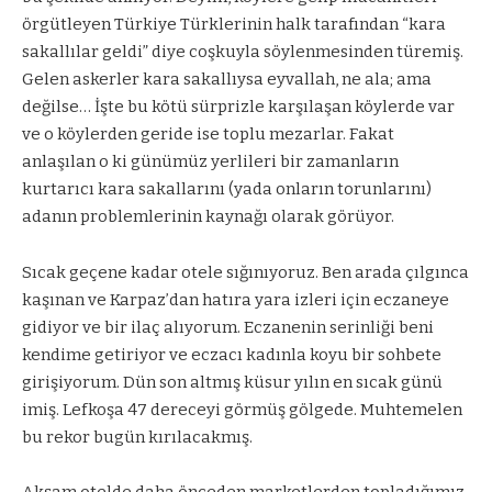
örgütleyen Türkiye Türklerinin halk tarafından “kara
sakallılar geldi” diye coşkuyla söylenmesinden türemiş.
Gelen askerler kara sakallıysa eyvallah, ne ala; ama
değilse… İşte bu kötü sürprizle karşılaşan köylerde var
ve o köylerden geride ise toplu mezarlar. Fakat
anlaşılan o ki günümüz yerlileri bir zamanların
kurtarıcı kara sakallarını (yada onların torunlarını)
adanın problemlerinin kaynağı olarak görüyor.
Sıcak geçene kadar otele sığınıyoruz. Ben arada çılgınca
kaşınan ve Karpaz’dan hatıra yara izleri için eczaneye
gidiyor ve bir ilaç alıyorum. Eczanenin serinliği beni
kendime getiriyor ve eczacı kadınla koyu bir sohbete
girişiyorum. Dün son altmış küsur yılın en sıcak günü
imiş. Lefkoşa 47 dereceyi görmüş gölgede. Muhtemelen
bu rekor bugün kırılacakmış.