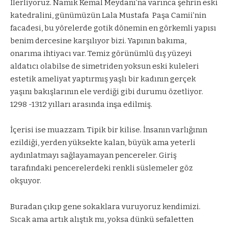
İlerliyoruz. Namık Kemal Meydanı’na varınca şehrin eski
katedralini, günümüzün Lala Mustafa
Paşa Camii’nin
facadesi, bu yörelerde gotik dönemin en görkemli yapısı
benim dercesine karşılıyor bizi. Yapının bakıma,
onarıma ihtiyacı var. Temiz görünümlü dış yüzeyi
aldatıcı olabilse de simetriden yoksun eski kuleleri
estetik ameliyat yaptırmış yaşlı bir kadının gerçek
yaşını bakışlarının ele verdiği gibi durumu özetliyor.
1298 -1312 yılları arasında inşa edilmiş.
İçerisi ise muazzam. Tipik bir kilise. İnsanın varlığının
ezildiği, yerden yüksekte kalan, büyük ama yeterli
aydınlatmayı sağlayamayan pencereler. Giriş
tarafındaki pencerelerdeki renkli süslemeler göz
okşuyor.
Buradan çıkıp gene sokaklara vuruyoruz kendimizi.
Sıcak ama artık alıştık mı, yoksa dünkü sefaletten