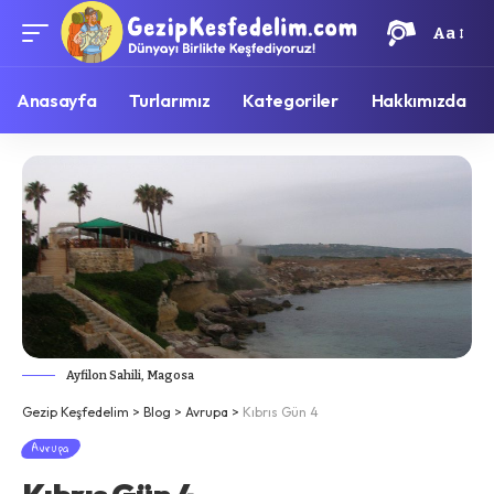
Aa
Anasayfa
Turlarımız
Kategoriler
Hakkımızda
Ayfilon Sahili, Magosa
Gezip Keşfedelim
>
Blog
>
Avrupa
>
Kıbrıs Gün 4
Avrupa