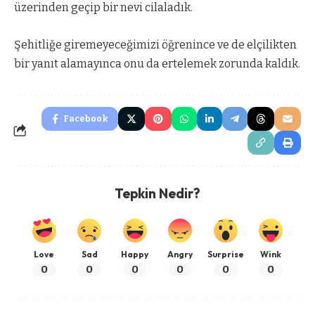
üzerinden geçip bir nevi cilaladık.
Şehitliğe giremeyeceğimizi öğrenince ve de elçilikten
bir yanıt alamayınca onu da ertelemek zorunda kaldık.
Facebook
Tepkin Nedir?
Love
Sad
Happy
Angry
Surprise
Wink
0
0
0
0
0
0