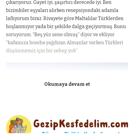
çıkarıyoruz. Gayet iyi, şaşırtıcı derecede iyi. Ben
bizimkiler eşyaları alırken resepsiyondaki adamla
laflıyorum biraz. Rivayete göre Maltalılar Türklerden
hoşlanmıyor yada bir şekilde dalga geçiyormuş. Bunu
soruyorum. “Beş yüz sene olmuş” diyor ve ekliyor
“kafamıza bomba yağdıran Almanlar varken Türkleri
düşünmemiz için bir sebep yok”.
Okumaya devam et
Bizim kuşatmada ise şaşırtıcı derecede bizim ordu
buraya yüklenmiyor. İlginç olan bir başka durum ise
karşı tarafta buranın savunması için pek bir güç
bırakmamış olması. Haçlılar zamanla burayı güvenli
bulup yaralılarını getirmeye başlayınca bir askeri güç
vücut bulmaya başlıyor anca. Sonra bakıyorlar ki