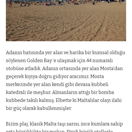
Adanın batısında yer alan ve harika bir kumsal olduğu
söylenen Golden Bay ‘e ulaşmak için 44 numaralı
otobüse atladık. Adanın ortasında yer alan Mosta’dan
geçerek kıyıya doğru gidiyor aracımız. Mosta
merkezinde yer alan kendi gibi devasa kubbeli
katedrali ile meşhur. Almanların attığı bir bomba
kubbede takılı kalmış. Elbette ki Maltalılar olayı ilahi
bir güç olarak kabullenmişler.
Bizim plaj, klasik Malta taşı sarısı, ince kumlara sahip
orta büyüklükte bir mekan. Etrafı büyük otellerle