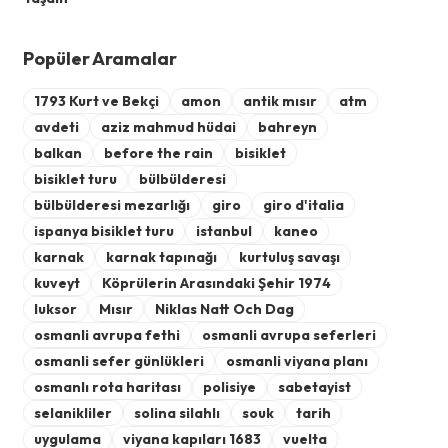
Popüler Aramalar
1793 Kurt ve Bekçi
amon
antik mısır
atm
avdeti
aziz mahmud hüdai
bahreyn
balkan
before the rain
bisiklet
bisiklet turu
bülbülderesi
bülbülderesi mezarlığı
giro
giro d'italia
ispanya bisiklet turu
istanbul
kaneo
karnak
karnak tapınağı
kurtuluş savaşı
kuveyt
Köprülerin Arasındaki Şehir 1974
luksor
Mısır
Niklas Natt Och Dag
osmanli avrupa fethi
osmanli avrupa seferleri
osmanli sefer günlükleri
osmanli viyana planı
osmanlı rota haritası
polisiye
sabetayist
selanikliler
solina silahlı
souk
tarih
uygulama
viyana kapıları 1683
vuelta