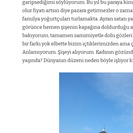
garipsediğimi söylüyorum. Bu yıl bu paraya kim
olur fiyatı artsın diye pazara getirmezler o zam
familya yoğurtçuları turlamakta. Ayran satan ya
görünce hemen şişenin kapağına doldurduğu ayr
bakıyorum, tamamen samimiyetle dolu gözleri
bir farkı yok elbette bizim içtiklerimizden ama 
Anlamıyorum. Şişeyi alıyorum. Kadının gözündek
yaşında? Dünyanın düzeni neden böyle işliyor k