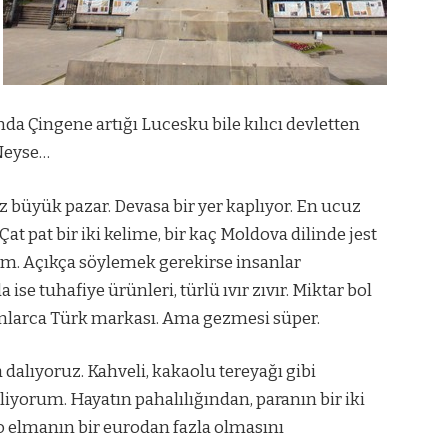
da Çingene artığı Lucesku bile kılıcı devletten
 Neyse…
 büyük pazar. Devasa bir yer kaplıyor. En ucuz
t pat bir iki kelime, bir kaç Moldova dilinde jest
m. Açıkça söylemek gerekirse insanlar
a ise tuhafiye ürünleri, türlü ıvır zıvır. Miktar bol
onlarca Türk markası. Ama gezmesi süper.
dalıyoruz. Kahveli, kakaolu tereyağı gibi
geliyorum. Hayatın pahalılığından, paranın bir iki
lo elmanın bir eurodan fazla olmasını