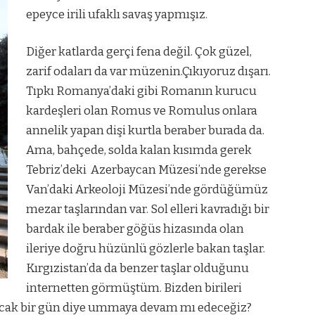
epeyce irili ufaklı savaş yapmışız.
Diğer katlarda gerçi fena değil. Çok güzel,
zarif odaları da var müzenin.Çıkıyoruz dışarı.
Tıpkı Romanya’daki gibi Romanın kurucu
kardeşleri olan Romus ve Romulus onlara
annelik yapan dişi kurtla beraber burada da.
Ama, bahçede, solda kalan kısımda gerek
Tebriz’deki
Azerbaycan Müzesi’nde gerekse
Van’daki Arkeoloji Müzesi’nde gördüğümüz
mezar taşlarından var. Sol elleri kavradığı bir
bardak ile beraber göğüs hizasında olan
ileriye doğru hüzünlü gözlerle bakan taşlar.
Kırgızistan’da da benzer taşlar olduğunu
internetten görmüştüm. Bizden birileri
acak bir gün diye ummaya devam mı edeceğiz?