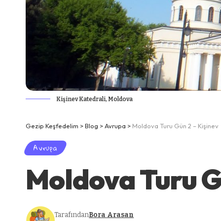
Kişinev Katedrali, Moldova
Gezip Keşfedelim
>
Blog
>
Avrupa
>
Moldova Turu Gün 2 – Kişinev
Avrupa
Moldova Turu G
Tarafından
Bora Arasan