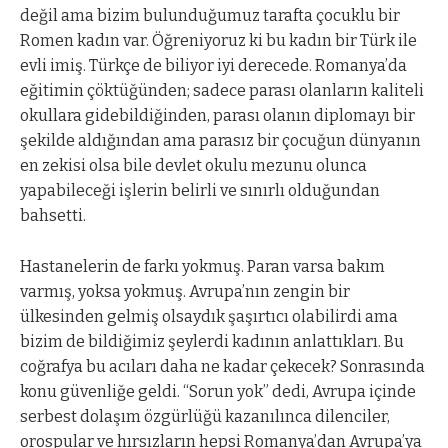
değil ama bizim bulunduğumuz tarafta çocuklu bir
Romen kadın var. Öğreniyoruz ki bu kadın bir Türk ile
evli imiş. Türkçe de biliyor iyi derecede. Romanya’da
eğitimin çöktüğünden; sadece parası olanların kaliteli
okullara gidebildiğinden, parası olanın diplomayı bir
şekilde aldığından ama parasız bir çocuğun dünyanın
en zekisi olsa bile devlet okulu mezunu olunca
yapabileceği işlerin belirli ve sınırlı olduğundan
bahsetti.
Hastanelerin de farkı yokmuş. Paran varsa bakım
varmış, yoksa yokmuş. Avrupa’nın zengin bir
ülkesinden gelmiş olsaydık şaşırtıcı olabilirdi ama
bizim de bildiğimiz şeylerdi kadının anlattıkları. Bu
coğrafya bu acıları daha ne kadar çekecek? Sonrasında
konu güvenliğe geldi. “Sorun yok” dedi, Avrupa içinde
serbest dolaşım özgürlüğü kazanılınca dilenciler,
orospular ve hırsızların hepsi Romanya’dan Avrupa’ya