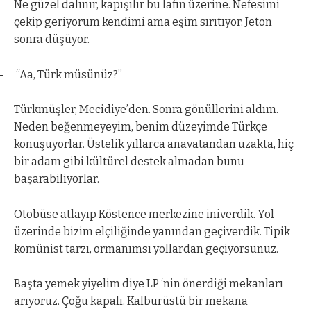
Ne güzel dalınır, kapışılır bu lafın üzerine. Nefesimi
çekip geriyorum kendimi ama eşim sırıtıyor. Jeton
sonra düşüyor.
–
“Aa, Türk müsünüz?”
Türkmüşler, Mecidiye’den. Sonra gönüllerini aldım.
Neden beğenmeyeyim, benim düzeyimde Türkçe
konuşuyorlar. Üstelik yıllarca anavatandan uzakta, hiç
bir adam gibi kültürel destek almadan bunu
başarabiliyorlar.
Otobüse atlayıp Köstence merkezine iniverdik. Yol
üzerinde bizim elçiliğinde yanından geçiverdik. Tipik
komünist tarzı, ormanımsı yollardan geçiyorsunuz.
Başta yemek yiyelim diye LP ‘nin önerdiği mekanları
arıyoruz. Çoğu kapalı. Kalburüstü bir mekana