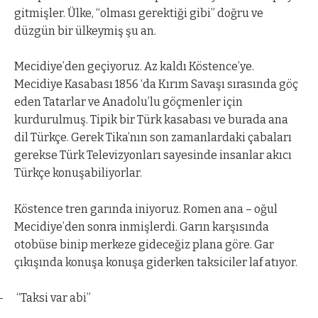
gitmişler. Ülke, “olması gerektiği gibi” doğru ve
düzgün bir ülkeymiş şu an.
Mecidiye’den geçiyoruz. Az kaldı Köstence’ye.
Mecidiye Kasabası 1856 ‘da Kırım Savaşı sırasında göç
eden Tatarlar ve Anadolu’lu göçmenler için
kurdurulmuş. Tipik bir Türk kasabası ve burada ana
dil Türkçe. Gerek Tika’nın son zamanlardaki çabaları
gerekse Türk Televizyonları sayesinde insanlar akıcı
Türkçe konuşabiliyorlar.
Köstence tren garında iniyoruz. Romen ana – oğul
Mecidiye’den sonra inmişlerdi. Garın karşısında
otobüse binip merkeze gideceğiz plana göre. Gar
çıkışında konuşa konuşa giderken taksiciler laf atıyor.
–
“Taksi var abi”