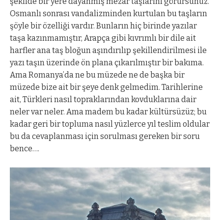
şekilde bir yere dayanmış mezar taşlarını görürsünüz.
Osmanlı sonrası vandalizminden kurtulan bu taşların
şöyle bir özelliği vardır. Bunların hiç birinde yazılar
taşa kazınmamıştır, Arapça gibi kıvrımlı bir dile ait
harfler ana taş bloğun aşındırılıp şekillendirilmesi ile
yazı taşın üzerinde ön plana çıkarılmıştır bir bakıma.
Ama Romanya’da ne bu müzede ne de başka bir
müzede bize ait bir şeye denk gelmedim. Tarihlerine
ait, Türkleri nasıl topraklarından kovduklarına dair
neler var neler. Ama madem bu kadar kültürsüzüz; bu
kadar geri bir topluma nasıl yüzlerce yıl teslim oldular
bu da cevaplanması için sorulması gereken bir soru
bence….