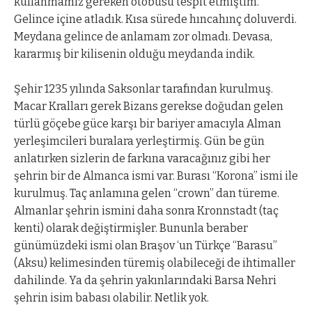
kullanmamız gereken otobüsü tespit etmiştim.
Gelince içine atladık. Kısa sürede hıncahınç doluverdi.
Meydana gelince de anlamam zor olmadı. Devasa,
kararmış bir kilisenin olduğu meydanda indik.
Şehir 1235 yılında Saksonlar tarafından kurulmuş.
Macar Kralları gerek Bizans gerekse doğudan gelen
türlü göçebe güce karşı bir bariyer amacıyla Alman
yerleşimcileri buralara yerleştirmiş. Gün be gün
anlatırken sizlerin de farkına varacağınız gibi her
şehrin bir de Almanca ismi var. Burası “Korona” ismi ile
kurulmuş. Taç anlamına gelen “crown” dan türeme.
Almanlar şehrin ismini daha sonra Kronnstadt (taç
kenti) olarak değiştirmişler. Bununla beraber
günümüzdeki ismi olan Braşov ‘un Türkçe “Barasu”
(Aksu) kelimesinden türemiş olabileceği de ihtimaller
dahilinde. Ya da şehrin yakınlarındaki Barsa Nehri
şehrin isim babası olabilir. Netlik yok.