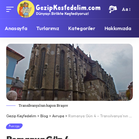
Aa
Anasayfa
Turlarımız
Kategoriler
Hakkımızda
Transilvanya'nın kapısı Braşov
Gezip Keşfedelim
>
Blog
>
Avrupa
>
Romanya Gün 4 – Transilvanya’nın kapısı Braşov
Avrupa