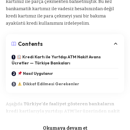
kartımız ile parça çekmekten bahsetmiştik. Bu kez
bankamatik kartımız ile vadesiz hesabınızdan değil
kredi kartımız ile para çekmeyi yani bir bakıma
ayaküstü kredi kullanımını irdeleyelim.
Contents
Kredi Kartı ile Yurtdışı ATM Nakit Avans
Ücretler — Türkiye Bankaları
Nasıl Uygulanır
Dikkat Edilmesi Gerekenler
Aşağıda
Türkiye’de faaliyet gösteren bankaların
kredi kartlarıyla yurtdışı ATM’ler üzerinden nakit
avans (cash advance) çekimlerinde uyguladıkları
güncel ücret/komisyon bilgileri
(şirketlerin kendi
Okumaya devam et