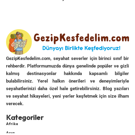
ücret tarifelerine dayalı) tablo halinde yer alıyor. Bu
ücretler genellikle
işlem tutarı üzerinden yüzdesel
komisyon + işlem başına sabit ücret
şeklinde
uygulanır ve üzerine vergi (BSMV/KKDF) eklenebilir.
Kredi Kartı ile Yurtdışı ATM Nakit Avans
Ücretler — Türkiye Bankaları
GezipKesfedelim.com, seyahat severler için birinci sınıf bir
rehberdir. Platformumuzda dünya genelinde popüler ve gizli
Banka Adı
Kesinti
Komisyon / Ücret
Kaynak/Not
kalmış destinasyonlar hakkında kapsamlı bilgiler
Tipi
Bilgisi
bulabilirsiniz. Yerel halkın önerileri ve deneyimleriyle
TEB
% +
%1 + 3 USD / %1 + 2
Yurt dışı nakit
seyahatlerinizi daha özel hale getirebilirsiniz. Blog yazıları
Sabit
EUR (yerel para
avans
ve seyahat hikayeleri, yeni yerler keşfetmek için size ilham
birimine göre)
ücretleri.
verecek.
Akbank
% +
%1,12 + 3,65 TRY
Yurtdışı cash
Sabit
(yurtdışı nakit avans
advance.
Kategoriler
ücreti)
Afrika
Denizbank
% +
%3,75 + 5,50 TL
Yurtdışı ve
Asya