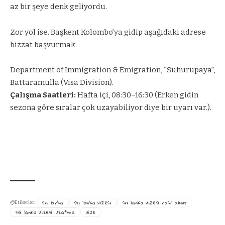
az bir şeye denk geliyordu.
Zor yol ise. Başkent Kolombo’ya gidip aşağıdaki adrese
bizzat başvurmak.
Department of Immigration & Emigration, “Suhurupaya”,
Battaramulla (Visa Division).
Çalışma Saatleri:
Hafta içi, 08:30–16:30 (Erken gidin
sezona göre sıralar çok uzayabiliyor diye bir uyarı var.).
sri lanka
sri lanka vizesi
sri lanka vizesi nasıl alınır
Etiketler:
sri lanka vizesi uzatma
vize