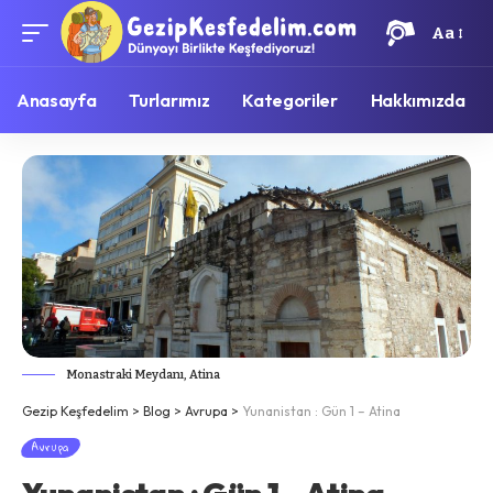
Aa
Anasayfa
Turlarımız
Kategoriler
Hakkımızda
Monastraki Meydanı, Atina
Gezip Keşfedelim
>
Blog
>
Avrupa
>
Yunanistan : Gün 1 – Atina
Avrupa