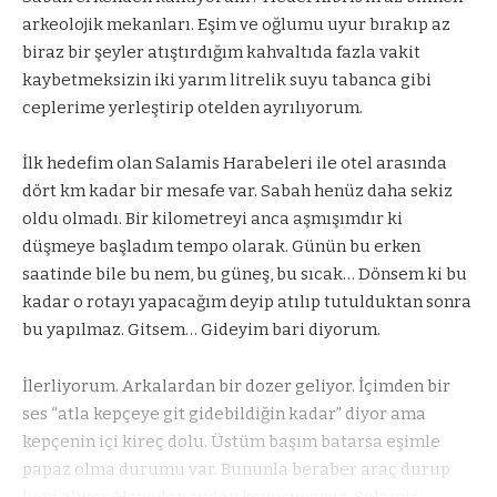
arkeolojik mekanları. Eşim ve oğlumu uyur bırakıp az
biraz bir şeyler atıştırdığım kahvaltıda fazla vakit
kaybetmeksizin iki yarım litrelik suyu tabanca gibi
ceplerime yerleştirip otelden ayrılıyorum.
İlk hedefim olan Salamis Harabeleri ile otel arasında
dört km kadar bir mesafe var. Sabah henüz daha sekiz
oldu olmadı. Bir kilometreyi anca aşmışımdır ki
düşmeye başladım tempo olarak. Günün bu erken
saatinde bile bu nem, bu güneş, bu sıcak… Dönsem ki bu
kadar o rotayı yapacağım deyip atılıp tutulduktan sonra
bu yapılmaz. Gitsem… Gideyim bari diyorum.
İlerliyorum. Arkalardan bir dozer geliyor. İçimden bir
ses “atla kepçeye git gidebildiğin kadar” diyor ama
kepçenin içi kireç dolu. Üstüm başım batarsa eşimle
papaz olma durumu var. Bununla beraber araç durup
beni alıyor. Havadan sudan konuşuyoruz. Salamis