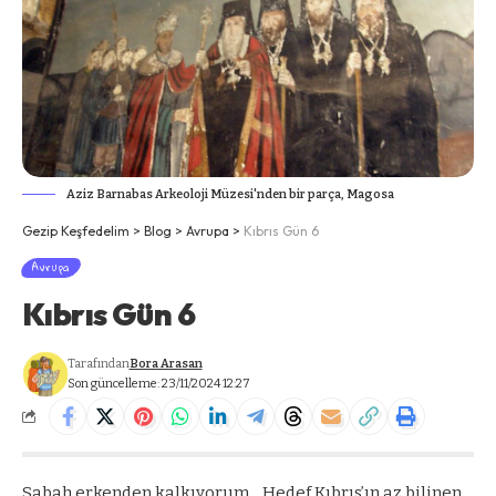
Aziz Barnabas Arkeoloji Müzesi'nden bir parça, Magosa
Gezip Keşfedelim
>
Blog
>
Avrupa
>
Kıbrıs Gün 6
Avrupa
Kıbrıs Gün 6
Tarafından
Bora Arasan
Son güncelleme: 23/11/2024 12:27
Sabah erkenden kalkıyorum .
Hedef Kıbrıs’ın az bilinen