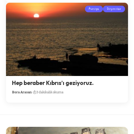
Avrupa
Duyurular
Hep beraber Kıbrıs’ı geziyoruz.
Bora Arasan
3 dakikalık okuma