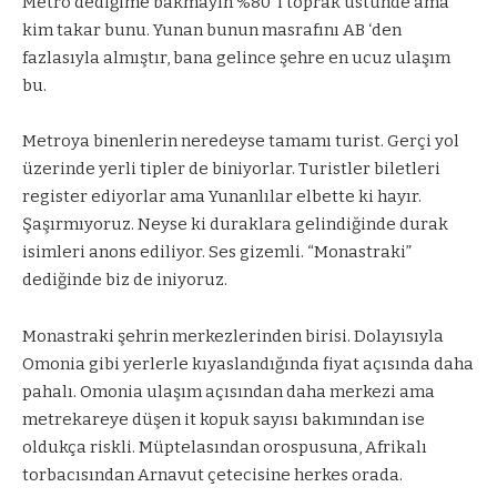
Metro dediğime bakmayın %80 ‘i toprak üstünde ama
kim takar bunu. Yunan bunun masrafını AB ‘den
fazlasıyla almıştır, bana gelince şehre en ucuz ulaşım
bu.
Metroya binenlerin neredeyse tamamı turist. Gerçi yol
üzerinde yerli tipler de biniyorlar. Turistler biletleri
register ediyorlar ama Yunanlılar elbette ki hayır.
Şaşırmıyoruz. Neyse ki duraklara gelindiğinde durak
isimleri anons ediliyor. Ses gizemli. “Monastraki”
dediğinde biz de iniyoruz.
Monastraki şehrin merkezlerinden birisi. Dolayısıyla
Omonia gibi yerlerle kıyaslandığında fiyat açısında daha
pahalı. Omonia ulaşım açısından daha merkezi ama
metrekareye düşen it kopuk sayısı bakımından ise
oldukça riskli. Müptelasından orospusuna, Afrikalı
torbacısından Arnavut çetecisine herkes orada.