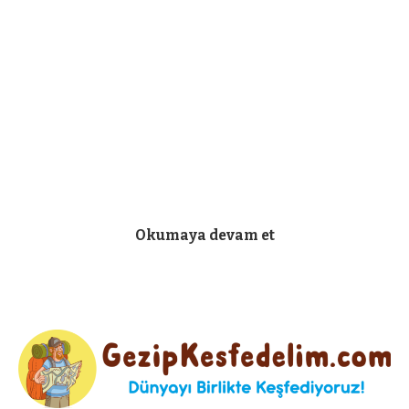
Sabah erkenden kalktık. Kahvaltı da iyi. Meyve falan var.
Öyle yani. Dışarı çıkmadan şehir merkezine uzaklığı
Okumaya devam et
sordum. 3 km kadar dediler. Ha, iyiymiş falan dedim.
Kahvaltı o denli almış aklımızı.
Çıktık. Amaç Cuma Mescidi’ne dek gitmek. Bizde
bayramın ikinci günü olsa da bugün bayram sabahı
burada. Bakalım burada Müslümanlar ne yapıyor diye
akalım meydanlara dedik.