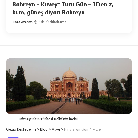
Bahreyn – Kuveyt Turu Gün – 1 Deniz,
kum, güneş diyarı Bahreyn
Bora Arasan
14 dakikalık okuma
Hümayun'un Türbesi Delhi'nin incisi
Gezip Keşfedelim
>
Blog
>
Asya
>
Hindistan Gün 4 – Delhi