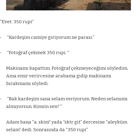
“Evet. 350 rupi”
–
“Kardeşim camiye giriyorum ne parası.”
–
“Fotoğraf çekmek 350 rupi. “
Makinamı kapattım. Fotoğraf çekmeyeceğimi söyledim.
Ama emir verircesine arabama gidip makinamı
bırakmamı söyledi.
–
“Bak kardeşim sana selam veriyorum. Neden selamımı
almıyorsun. Kimsin sen? ”
Adam bana “a. skim” yada “sktr git” dercesine “aleyküm
selam” dedi. Sonrasında da “350 rupi”