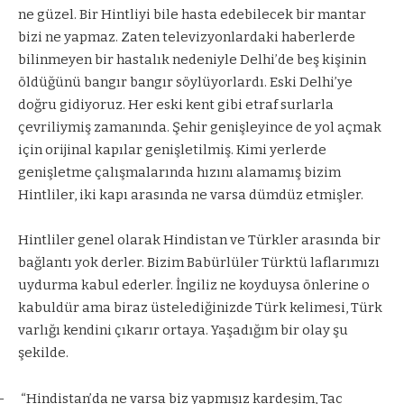
ne güzel. Bir Hintliyi bile hasta edebilecek bir mantar
bizi ne yapmaz. Zaten televizyonlardaki haberlerde
bilinmeyen bir hastalık nedeniyle Delhi’de beş kişinin
öldüğünü bangır bangır söylüyorlardı. Eski Delhi’ye
doğru gidiyoruz. Her eski kent gibi etraf surlarla
çevriliymiş zamanında. Şehir genişleyince de yol açmak
için orijinal kapılar genişletilmiş. Kimi yerlerde
genişletme çalışmalarında hızını alamamış bizim
Hintliler, iki kapı arasında ne varsa dümdüz etmişler.
Hintliler genel olarak Hindistan ve Türkler arasında bir
bağlantı yok derler. Bizim Babürlüler Türktü laflarımızı
uydurma kabul ederler. İngiliz ne koyduysa önlerine o
kabuldür ama biraz üstelediğinizde Türk kelimesi, Türk
varlığı kendini çıkarır ortaya. Yaşadığım bir olay şu
şekilde.
–
“Hindistan’da ne varsa biz yapmışız kardeşim, Tac