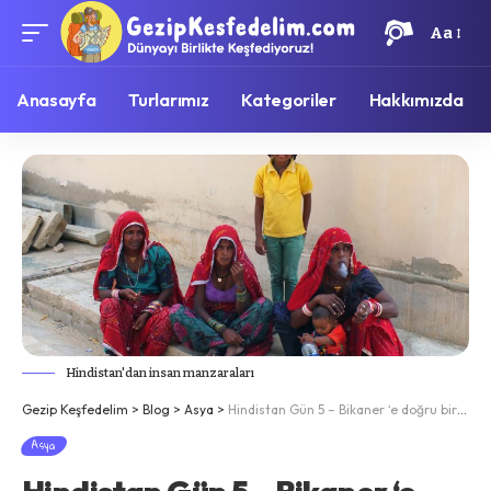
Aa
Anasayfa
Turlarımız
Kategoriler
Hakkımızda
Hindistan'dan insan manzaraları
Gezip Keşfedelim
>
Blog
>
Asya
>
Hindistan Gün 5 – Bikaner ‘e doğru bir uzun yol
Asya