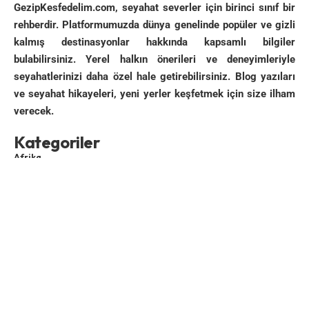
GezipKesfedelim.com, seyahat severler için birinci sınıf bir
Tamamda bu nasıl bir sıcaktır Allah’ım. Hafif bir pişme
rehberdir. Platformumuzda dünya genelinde popüler ve gizli
yaşıyorum ben. İnsanlar geliyor, nereden geliyorsun, ne
kalmış destinasyonlar hakkında kapsamlı bilgiler
yapıyorsun, nereye gidiyorsun diye milyon tane gıy gıy
bulabilirsiniz. Yerel halkın önerileri ve deneyimleriyle
soru. Hele biri sağlam yapıştı. Adamı bir demiryolu
seyahatlerinizi daha özel hale getirebilirsiniz. Blog yazıları
köprüsünde ekarte edebilip nihayetinde ilk kez sağıma
ve seyahat hikayeleri, yeni yerler keşfetmek için size ilham
soluma bakabilme fırsatı yakaladım. Adamlar köprünün
verecek.
kenarında tezek kurutuyorlar. Başkentin göbeği burası.
Kategoriler
Benim Mecidiyeköy’deki köprünün kenarında tezek
kurutmama eşdeğer bir durum.
Afrika
Asya
Biraz daha gidiyoruz. Gençten biri daha yanımıza
Avrupa
yaklaşıp konuşmaya başlıyor, selamlaşma faslını ve
Duyurular
soruları geçiyoruz. Meydana bugün gitmememiz
Genel
gerektiğini, Müslümanların bayramı olduğundan çok
kalabalık olduğunu ve hırsızlarla dolu olduğunu
Güney Amerika
söylüyor.
Kuzey Amerika
Okyanusya