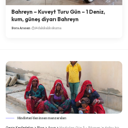
Bahreyn – Kuveyt Turu Gün – 1 Deniz,
kum, güneş diyarı Bahreyn
Bora Arasan
14 dakikalık okuma
Hindistan'dan insan manzaraları
Gezip Keşfedelim
>
Blog
>
Asya
>
Hindistan Gün 5 – Bikaner ‘e doğru bir uzun yol