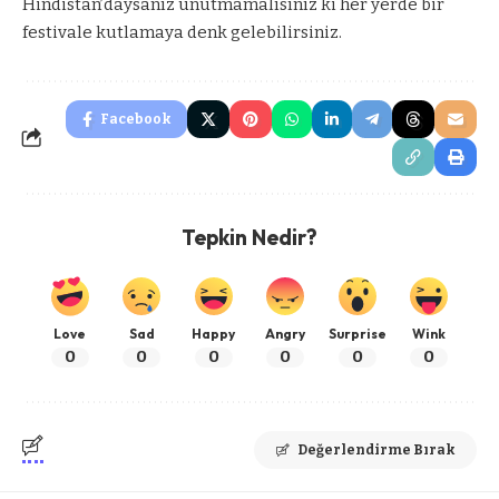
Hindistan’daysanız unutmamalısınız ki her yerde bir
festivale kutlamaya denk gelebilirsiniz.
Facebook
Tepkin Nedir?
Love
Sad
Happy
Angry
Surprise
Wink
0
0
0
0
0
0
Değerlendirme Bırak