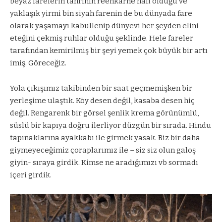
beyaz farelerin tanrının reenkarne hali olduğu ve
yaklaşık yirmi bin siyah farenin de bu dünyada fare
olarak yaşamayı kabullenip dünyevi her şeyden elini
eteğini çekmiş ruhlar olduğu şeklinde. Hele fareler
tarafından kemirilmiş bir şeyi yemek çok büyük bir artı
imiş. Göreceğiz.
Yola çıkışımız takibinden bir saat geçmemişken bir
yerleşime ulaştık. Köy desen değil, kasaba desen hiç
değil. Rengarenk bir görsel şenlik krema görünümlü,
süslü bir kapıya doğru ilerliyor düzgün bir sırada. Hindu
tapınaklarına ayakkabı ile girmek yasak. Biz bir daha
giymeyeceğimiz çoraplarımız ile – siz siz olun galoş
giyin- sıraya girdik. Kimse ne aradığımızı vb sormadı
içeri girdik.