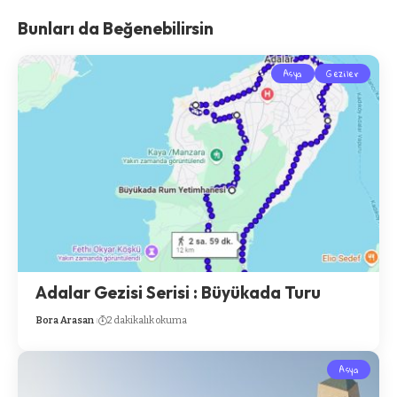
Bunları da Beğenebilirsin
Asya
Geziler
Adalar Gezisi Serisi : Büyükada Turu
Bora Arasan
2 dakikalık okuma
Asya