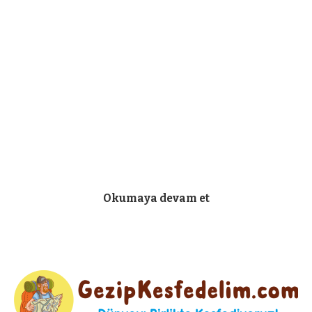
Okumaya devam et
Sabah erkenden kalkıyoruz. Kahvaltıya abanıyoruz
gene. Dün bizi gezdiren adam yerine onun abisi bizim
şoförümüz olacakmış. Derli, toplu görünen bir tip. Lafı
ağzında çok gevelediğinden İngilizcesini pek
anlayamıyorum, adam da beni anlayamıyor. Osman
ikimizi de anlıyor ama derdini sadece bana
anlatabiliyor. Böyle bir durumdayız.