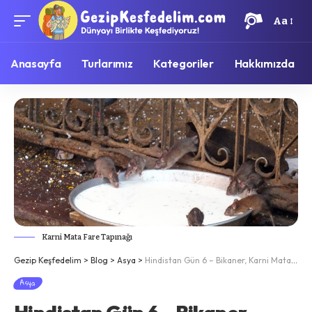
Aa
Anasayfa
Turlarımız
Kategoriler
Hakkımızda
Karni Mata Fare Tapınağı
Gezip Keşfedelim
>
Blog
>
Asya
>
Hindistan Gün 6 – Bikaner, Karni Mata Tapınağı ve Codpur
Asya