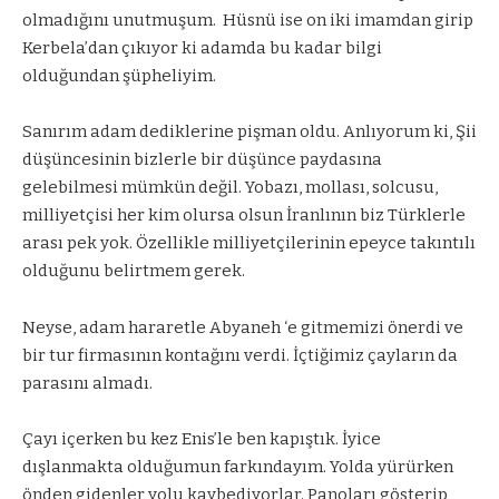
olmadığını unutmuşum.
Hüsnü ise on iki imamdan girip
Kerbela’dan çıkıyor ki adamda bu kadar bilgi
olduğundan şüpheliyim.
Sanırım adam dediklerine pişman oldu. Anlıyorum ki, Şii
düşüncesinin bizlerle bir düşünce paydasına
gelebilmesi mümkün değil. Yobazı, mollası, solcusu,
milliyetçisi her kim olursa olsun İranlının biz Türklerle
arası pek yok. Özellikle milliyetçilerinin epeyce takıntılı
olduğunu belirtmem gerek.
Neyse, adam hararetle Abyaneh ‘e gitmemizi önerdi ve
bir tur firmasının kontağını verdi. İçtiğimiz çayların da
parasını almadı.
Çayı içerken bu kez Enis’le ben kapıştık. İyice
dışlanmakta olduğumun farkındayım. Yolda yürürken
önden gidenler yolu kaybediyorlar. Panoları gösterip