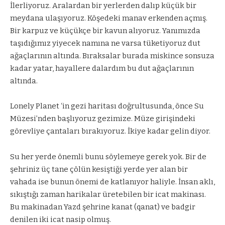
İlerliyoruz. Aralardan bir yerlerden dalıp küçük bir
meydana ulaşıyoruz. Köşedeki manav erkenden açmış.
Bir karpuz ve küçükçe bir kavun alıyoruz. Yanımızda
taşıdığımız yiyecek namına ne varsa tüketiyoruz dut
ağaçlarının altında. Bıraksalar burada miskince sonsuza
kadar yatar, hayallere dalardım bu dut ağaçlarının
altında.
Lonely Planet ‘in gezi haritası doğrultusunda, önce Su
Müzesi’nden başlıyoruz gezimize. Müze girişindeki
görevliye çantaları bırakıyoruz. İkiye kadar gelin diyor.
Su her yerde önemli bunu söylemeye gerek yok. Bir de
şehriniz üç tane çölün kesiştiği yerde yer alan bir
vahada ise bunun önemi de katlanıyor haliyle. İnsan aklı,
sıkıştığı zaman harikalar üretebilen bir icat makinası.
Bu makinadan Yazd şehrine kanat (qanat) ve badgir
denilen iki icat nasip olmuş.