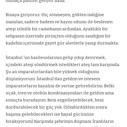
oldukça pasifist geliyor bana.
Binaya giriyoruz. Hiç sönmeyen, gökten indiğine
inanılan, sadece badem ve kayısı odunu ile beslenen
ateşi izledik bir camekanın ardından. Ayaklıklı bir
sehpanın üzerinde pirinçten olduğunu sandığım bir
kadehin içerisinde gayet gür alevlerle yanıp durmakta.
İstanbul ‘un basileuslarının gelip yıkıp devirmek,
içindeki ateşi söndürmek istedikleri ateş tam karşımda.
Şu an imparatorlardan bile yüksek olduğumu
düşünüyorum. İstanbul’dan geldim ve istesem
imparatorların hayalini de yerine getirebilirim. Belki
uçak, tren ve otobüs kombinasyonları ile geldim ama
sonuçta buradayım. Beni engelleyebilecek, beni
durdurabilecek bir güç yok. (Söndürdükten sonra
başıma gelebilecekleri ise hayal gücünüze
bırakıyorum) Karşımda şehrimin düşmanı İranlıların