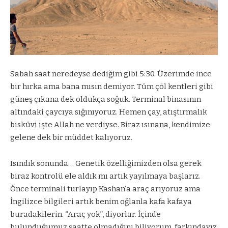
Sabah saat neredeyse dediğim gibi 5:30. Üzerimde ince
bir hırka ama bana mısın demiyor. Tüm çöl kentleri gibi
güneş çıkana dek oldukça soğuk. Terminal binasının
altındaki çaycıya sığınıyoruz. Hemen çay, atıştırmalık
bisküvi işte Allah ne verdiyse. Biraz ısınana, kendimize
gelene dek bir müddet kalıyoruz.
Isındık sonunda… Genetik özelliğimizden olsa gerek
biraz kontrolü ele aldık mı artık yayılmaya başlarız.
Önce terminali turlayıp Kashan’a araç arıyoruz ama
İngilizce bilgileri artık benim oğlanla kafa kafaya
buradakilerin. “Araç yok”, diyorlar. İçinde
bulunduğumuz saatte olmadığını biliyorum, farkındayız