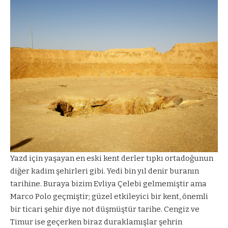
Yazd için yaşayan en eski kent derler tıpkı ortadoğunun
diğer kadim şehirleri gibi. Yedi bin yıl denir buranın
tarihine. Buraya bizim Evliya Çelebi gelmemiştir ama
Marco Polo geçmiştir; güzel etkileyici bir kent, önemli
bir ticari şehir diye not düşmüştür tarihe. Cengiz ve
Timur ise geçerken biraz duraklamışlar şehrin