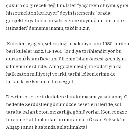
çukura da girecek değilim. İster “yaşarken ölüymüş gibi
hissetmekten korkuyor” deyin isterseniz “orada
gerçekten yatanların şahsiyetine duyduğum hürmete
istinaden” dememe inanın, takdir sizin.
Kuleden aşağıya, şehre doğru bakınıyorum. 1980 ‘lerden
beri kuleler ıssız. (LP 1960 ‘lar diye tarihlendiriyor bu
durumu) İslam Devrimi ülkenin İslam öncesi geçmişini
silmenin derdinde.
Ama gözlemlediğim kadarıyla da
halk zaten milliyetçi ve ırki, tarihi kökenlerinin de
farkında ve korumakla meşgul.
Devrim cesetlerin kulelere bırakılmasını yasaklamış. O
nedenle Zerdüştler günümüzde cesetleri ileride, sol
tarafta kalan beton mezarlığa gömüyorlar. (Son cenaze
törenine katılanlardan birinin anıları Özcan Yüksek ‘in
Ahşap Fanus kitabında anlatılmakta)