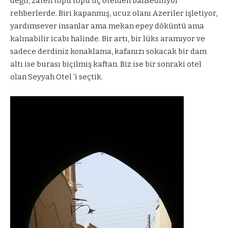
değil, zaten topu topu üç otelden bahsediliyor
rehberlerde. Biri kapanmış, ucuz olanı Azeriler işletiyor,
yardımsever insanlar ama mekan epey döküntü ama
kalınabilir icabı halinde. Bir artı, bir lüks aramıyor ve
sadece derdiniz konaklama, kafanızı sokacak bir dam
altı ise burası biçilmiş kaftan. Biz ise bir sonraki otel
olan Seyyah Otel ‘i seçtik.