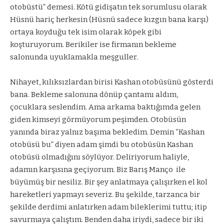
otobüstü” demesi. Kötü gidişatın tek sorumlusu olarak
Hüsnü hariç herkesin (Hüsnü sadece kızgın bana karşı)
ortaya koyduğu tek isim olarak köpek gibi
koşturuyorum. Berikiler ise firmanın bekleme
salonunda uyuklamakla meşguller.
Nihayet, kılıksızlardan birisi Kashan otobüsünü gösterdi
bana. Bekleme salonuna dönüp çantamı aldım,
çocuklara seslendim. Ama arkama baktığımda gelen
giden kimseyi görmüyorum peşimden. Otobüsün
yanında biraz yalnız başıma bekledim. Demin “Kashan
otobüsü bu” diyen adam şimdi bu otobüsün Kashan
otobüsü olmadığını söylüyor. Deliriyorum haliyle,
adamın karşısına geçiyorum. Biz Barış Manço
ile
büyümüş bir nesiliz. Bir şey anlatmaya çalışırken el kol
hareketleri yapmayı severiz. Bu şekilde, tarzanca bir
şekilde derdimi anlatırken adam bileklerimi tuttu; itip
savurmaya çalıştım. Benden daha iriydi, sadece bir iki