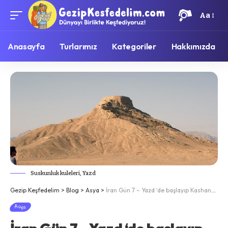
Aa
Anasayfa
Turlarımız
Kategoriler
Hakkımızda
Suskunluk kuleleri, Yazd
Gezip Keşfedelim
>
Blog
>
Asya
>
İran Gün 7 – Yazd ‘de başlayıp Kashanda biten bir gün
Asya