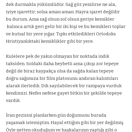
dek durmakla yükümlüdür. Sağ göz yenilirse ne ala,
iyiye işarettir; solsa aman aman. Hayra işaret değildir
bu durum. Ama sağ olsun sol olsun geriye kemikler
kalınca artık geri gelir bir iki kişi ve bu kemikleri toplar
ve kutsal bir yere yığar. Tıpkı etkiledikleri Ortodoks
Hristiyanlıktaki kemiklikler gibi bir yere.
Kulelere pek de yakın olmayan bir noktada indik
taksiden. Soldaki daha heybetli ama çıkışı zor tepeye
değil de biraz kaypakça olsa da sağda kalan tepeye
doğru sağımıza bir film platosunu andıran kalıntıları
alarak ilerledik. Dik sayılabilecek bir rampaya vurduk
kendimizi. Nefes nefese gayet bitkin bir şekilde tepeye
vardık.
İran gezisini planlarken gün doğumunu burada
yaşamak istemiştim. Hayal ettiğim gibi bir yer değilmiş.
Öyle netten okuduğum ve başkalarının yaptığı gibi o