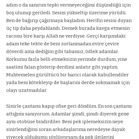
adım o da sanırım tepki vermeyeceğimi düşündüğü için
boş ulunup geriledi. Sesini yükseltip üzerime yürüdü.
Ben de bağırıp çağırmaya başladım. Herifin sesini duyan
üç tip daha peydahlandı. Demek burada kavga etmenin
raconu bire karşı Allah ne verdiyse. Gerçi karşımdaki
adam teke tekte de beni zorlanmadan evire çevire
döverdi ama dediğim gibi tabansız, ödlek adamlar.
Korkumu fazla belli etmeksizin yerimde durdum, yine
saatimi falan gösterip derdimi anlatır gibi yaptım.
Muhtemelen gürültücü bir harici olarak kabullendiler
yada beni kötekleyip de başlarını derde sokmamak için
olayı uzatmadılar.
Sinirle çantamı kapıp ofise geri döndüm. En son çantamı
attığımı sanıyorum. Adamlar şimdi, şimdi diyerek gene
aynı otobüse bindirdiler. Beni pek iplemeksizin neye
sinirlendiğimi soran arkadaşlarıma neredeyse dayak
yiyecek olduğumu söylüyorsam da pek ilgilerini