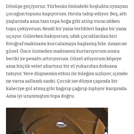
Dönüşe geçiyoruz. Türbenin önündeki boşlukta oynayan
çocuğun topunu kapıyorum. Hırsla takip ediyor. Beş, altı
yaşlarında ama tam topa boğa gibi atılıp vuracakken
topu çekiyorum. Kendi bir yana terlikleri başka bir yana
uçuyor. Gülerken bakıyorum, ufak çocuklardan biri
fotoğraf makinamı kurcalamaya başlamış bile. Aman ne
güzel. Önce üzmeden makinemi kurtarıyorum sonra
beriki ye penaltı attırıyorum. Güzel atlıyorum köşeye
ama küçük velet abartısız bir el yukarıdan doksana
takıyor. Yere düşmemin etkisi ile bileğim sızlıyor, içimde
ne varsa sallandı sanki. Çocuk ise dünya çapında bir
kaleciye gol atmış gibi bağırıp çağırıp zıplıyor karşımda.
Ama iyi uzanmıştım topa doğru.