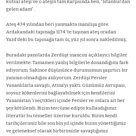
kutsal ateşi ve o ateşin tam karşısında ben, “İstanbul’dan
gelen adam” .
Ateş 474 yılından beri yanmakta inanılışa göre.
Ardakandaki tapınağa 1174 ‘te taşınan ateş oradan
Yazd’deki bu tapınağa tam üç yüz yıl sonra nakledilmiş.
Buradaki panolarda Zerdüşt inancını açıklayıcı bilgiler
verilmekte. Tamamen yanlış bilgilerle donandığımı fark
ediyorum. Sakince düşününce durumumun şaşırtıcı bir
yanının olmadığını anlıyorum. Zerdüşi Persler
Yunanlılarla savaştı, Atina’yı yaktı. Günümüz Avrupası,
soysuz kökenlerini bağlayabilmek için kendilerini
Yunanistan ‘ı seçtikleri içinde Persler ve onlara ait her
şey kötülendi. Bizim tercüme edipte kullandığımız
literatür bu temeller üzerine kuruldu. Bizim kendi
tarihçilerimiz bile son bin yıl içinde bizim yönettiğimiz
ve geleneksel olarak birbirimizle savaştığımız