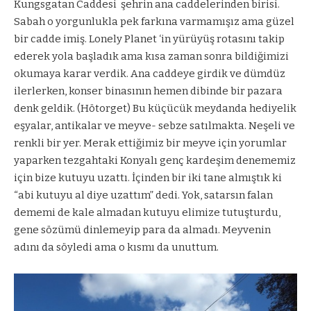
Kungsgatan Caddesi
şehrin ana caddelerinden birisi.
Sabah o yorgunlukla pek farkına varmamışız ama güzel
bir cadde imiş. Lonely Planet ‘in yürüyüş rotasını takip
ederek yola başladık ama kısa zaman sonra bildiğimizi
okumaya karar verdik. Ana caddeye girdik ve dümdüz
ilerlerken, konser binasının hemen dibinde bir pazara
denk geldik. (Hötorget) Bu küçücük meydanda hediyelik
eşyalar, antikalar ve meyve- sebze satılmakta. Neşeli ve
renkli bir yer. Merak ettiğimiz bir meyve için yorumlar
yaparken tezgahtaki Konyalı genç kardeşim denememiz
için bize kutuyu uzattı. İçinden bir iki tane almıştık ki
“abi kutuyu al diye uzattım” dedi. Yok, satarsın falan
dememi de kale almadan kutuyu elimize tutuşturdu,
gene sözümü dinlemeyip para da almadı. Meyvenin
adını da söyledi ama o kısmı da unuttum.