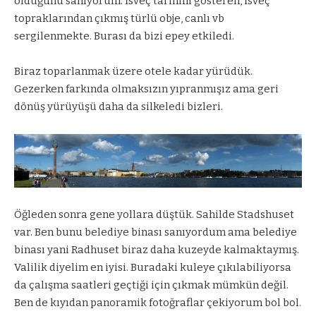
olduğunu sanıyorum. İsveç tarihini gösteren, İsveç
topraklarından çıkmış türlü obje, canlı vb
sergilenmekte. Burası da bizi epey etkiledi.
Biraz toparlanmak üzere otele kadar yürüdük.
Gezerken farkında olmaksızın yıpranmışız ama geri
dönüş yürüyüşü daha da silkeledi bizleri.
Öğleden sonra gene yollara düştük. Sahilde Stadshuset
var. Ben bunu belediye binası sanıyordum ama belediye
binası yani Radhuset biraz daha kuzeyde kalmaktaymış.
Valilik diyelim en iyisi. Buradaki kuleye çıkılabiliyorsa
da çalışma saatleri geçtiği için çıkmak mümkün değil.
Ben de kıyıdan panoramik fotoğraflar çekiyorum bol bol.