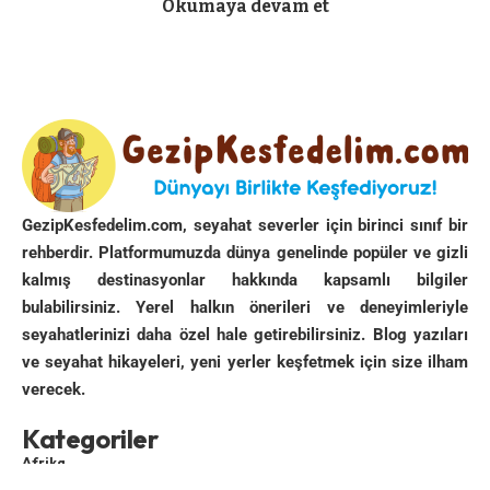
Okumaya devam et
Bir türlü yazmaya elimin gitmediği Kopenhag için ne
yapayım derken Kızıltoprak’ta kaldırımda yürürken
denk geldiğim bir tip anahtar oluverdi. Kopenhag
yayalara saygı demek…
Gece otobüsü seçtiğime pişman oldum. Yolu
hissetmedim ama ışıkların hep açık olması nedeniyle ya
uyuyamadım ya da uyuduğumdan haberdar olamadım.
GezipKesfedelim.com, seyahat severler için birinci sınıf bir
Üstelik içine kısa bir süreliğine binmiş olduğumuz
rehberdir. Platformumuzda dünya genelinde popüler ve gizli
devasa feribotu beşik gibi sallayan dalgalara iyi
kalmış destinasyonlar hakkında kapsamlı bilgiler
direndim durumumu belli etmedim.
bulabilirsiniz. Yerel halkın önerileri ve deneyimleriyle
seyahatlerinizi daha özel hale getirebilirsiniz. Blog yazıları
Kopenhag girişi Allahlık. Küçük bir şehre girdiğimiz
ve seyahat hikayeleri, yeni yerler keşfetmek için size ilham
aşikar. Bununla beraber
sabahın henüz altısı
verecek.
olmamışken hemen dışında bırakıldığımız merkez tren
istasyonunu görünce huzursuz olmuyor değilim. İki
Kategoriler
siyahi fahişenin etrafında bağrışıp saçma sapan
Afrika
hareketler yapan Araplar. Tetikte yürüyerek garın ana