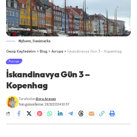
Nyhavn, Danimarka
Gezip Keşfedelim
>
Blog
>
Avrupa
>
İskandinavya Gün 3 – Kopenhag
Avrupa
İskandinavya Gün 3 –
Kopenhag
Tarafından
Bora Arasan
Son güncelleme: 28/11/2024 10:57