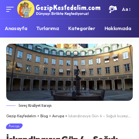
Aa
Anasayfa
Turlarımız
Kategoriler
Hakkımızda
İsveç Kraliyet Sarayı
Gezip Keşfedelim
>
Blog
>
Avrupa
>
İskandinavya Gün 4 – Soğuk kuzeyin sımsıcak kenti Stokolm
Avrupa