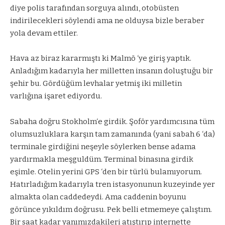
diye polis tarafından sorguya alındı, otobüsten
indirilecekleri söylendi ama ne olduysa bizle beraber
yola devam ettiler.
Hava az biraz kararmıştı ki Malmö ‘ye giriş yaptık.
Anladığım kadarıyla her milletten insanın doluştuğu bir
şehir bu. Gördüğüm levhalar yetmiş iki milletin
varlığına işaret ediyordu.
Sabaha doğru Stokholm‘e girdik. Şoför yardımcısına tüm
olumsuzluklara karşın tam zamanında (yani sabah 6 ‘da)
terminale girdiğini neşeyle söylerken bense adama
yardırmakla meşguldüm. Terminal binasına girdik
eşimle. Otelin yerini GPS ‘den bir türlü bulamıyorum.
Hatırladığım kadarıyla tren istasyonunun kuzeyinde yer
almakta olan caddedeydi. Ama caddenin boyunu
görünce yıkıldım doğrusu. Pek belli etmemeye çalıştım.
Bir saat kadar yanımızdakileri atıştırıp internette