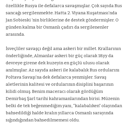
özellikle Rusya ile defalarca savaşmışlar. Çok sayıda Rus
sancağı sergilenmekte. Hatta 2. Viyana Kuşatması’nda
Jan Sobieski ‘nin birliklerine de destek göndermişler. O
günden kalma bir Osmanlı çadırı da sergilenenler
arasında.
İsveçliler savaşçı değil ama askeri bir millet. Krallarının
önderliğinde, Almanlar askeri bir güç olarak 18.yy da
devreye girene dek kuzeyin en güçlü ulusu olarak
anılmışlar. Az sayıda askeri ile kalabalık Rus ordularını
Poltava Savaşı’na dek defalarca yenmişler. Savaş
aletlerinin kalitesi ve ordularının disiplini başarının
kilidi olmuş. Benim maceracı olarak gördüğüm
Demirbaş Şarl tarihi kahramanlarından birisi. Müzenin
belki de tek beğenmediğim yanı, “kalabalıken” olayından
bahsedildiği halde kralın yıllarca Osmanlı sarayında
sığındığından bahsedilmemesi oldu.