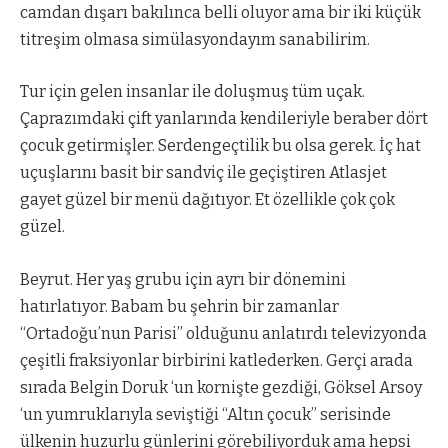
camdan dışarı bakılınca belli oluyor ama bir iki küçük
titreşim olmasa simülasyondayım sanabilirim.
Tur için gelen insanlar ile doluşmuş tüm uçak.
Çaprazımdaki çift yanlarında kendileriyle beraber dört
çocuk getirmişler. Serdengeçtilik bu olsa gerek. İç hat
uçuşlarını basit bir sandviç ile geçiştiren Atlasjet
gayet güzel bir menü dağıtıyor. Et özellikle çok çok
güzel.
Beyrut. Her yaş grubu için ayrı bir dönemini
hatırlatıyor. Babam bu şehrin bir zamanlar
“Ortadoğu’nun Parisi” olduğunu anlatırdı televizyonda
çeşitli fraksiyonlar birbirini katlederken. Gerçi arada
sırada Belgin Doruk ‘un kornişte gezdiği, Göksel Arsoy
‘un yumruklarıyla seviştiği “Altın çocuk” serisinde
ülkenin huzurlu günlerini görebiliyorduk ama hepsi