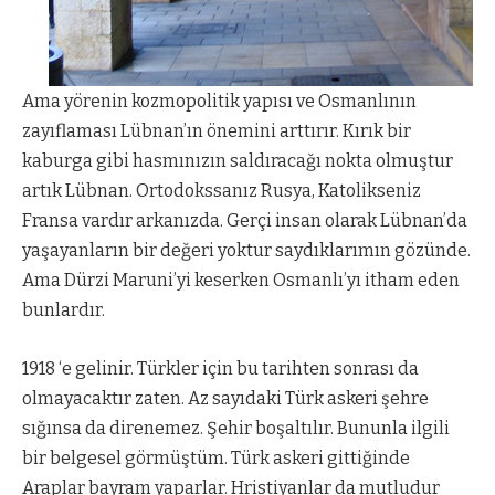
Ama yörenin kozmopolitik yapısı ve Osmanlının
zayıflaması Lübnan’ın önemini arttırır. Kırık bir
kaburga gibi hasmınızın saldıracağı nokta olmuştur
artık Lübnan. Ortodokssanız Rusya, Katolikseniz
Fransa vardır arkanızda. Gerçi insan olarak Lübnan’da
yaşayanların bir değeri yoktur saydıklarımın gözünde.
Ama Dürzi Maruni’yi keserken Osmanlı’yı itham eden
bunlardır.
1918 ‘e gelinir. Türkler için bu tarihten sonrası da
olmayacaktır zaten. Az sayıdaki Türk askeri şehre
sığınsa da direnemez. Şehir boşaltılır. Bununla ilgili
bir belgesel görmüştüm. Türk askeri gittiğinde
Araplar bayram yaparlar. Hristiyanlar da mutludur