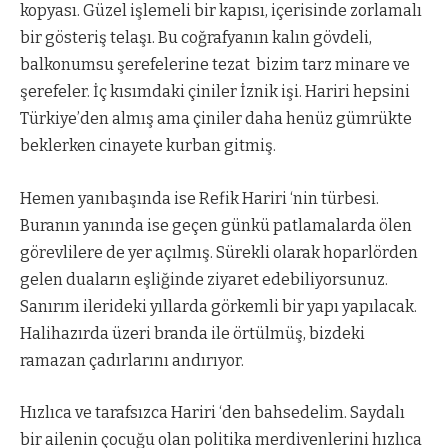
kopyası. Güzel işlemeli bir kapısı, içerisinde zorlamalı
bir gösteriş telaşı. Bu coğrafyanın kalın gövdeli,
balkonumsu şerefelerine tezat
bizim tarz minare ve
şerefeler. İç kısımdaki çiniler İznik işi. Hariri hepsini
Türkiye’den almış ama çiniler daha henüz gümrükte
beklerken cinayete kurban gitmiş.
Hemen yanıbaşında ise Refik Hariri ‘nin türbesi.
Buranın yanında ise geçen günkü patlamalarda ölen
görevlilere de yer açılmış. Sürekli olarak hoparlörden
gelen duaların eşliğinde ziyaret edebiliyorsunuz.
Sanırım ilerideki yıllarda görkemli bir yapı yapılacak.
Halihazırda üzeri branda ile örtülmüş, bizdeki
ramazan çadırlarını andırıyor.
Hızlıca ve tarafsızca Hariri ‘den bahsedelim. Saydalı
bir ailenin çocuğu olan politika merdivenlerini hızlıca