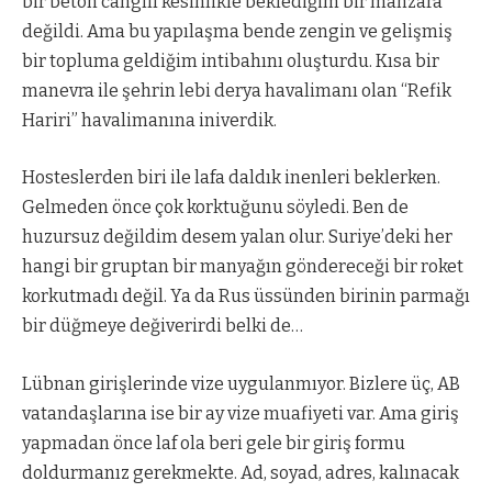
bir beton cangılı kesinlikle beklediğim bir manzara
değildi. Ama bu yapılaşma bende zengin ve gelişmiş
bir topluma geldiğim intibahını oluşturdu. Kısa bir
manevra ile şehrin lebi derya havalimanı olan “Refik
Hariri” havalimanına iniverdik.
Hosteslerden biri ile lafa daldık inenleri beklerken.
Gelmeden önce çok korktuğunu söyledi. Ben de
huzursuz değildim desem yalan olur. Suriye’deki her
hangi bir gruptan bir manyağın göndereceği bir roket
korkutmadı değil. Ya da Rus üssünden birinin parmağı
bir düğmeye değiverirdi belki de…
Lübnan girişlerinde vize uygulanmıyor. Bizlere üç, AB
vatandaşlarına ise bir ay vize muafiyeti var. Ama giriş
yapmadan önce laf ola beri gele bir giriş formu
doldurmanız gerekmekte. Ad, soyad, adres, kalınacak