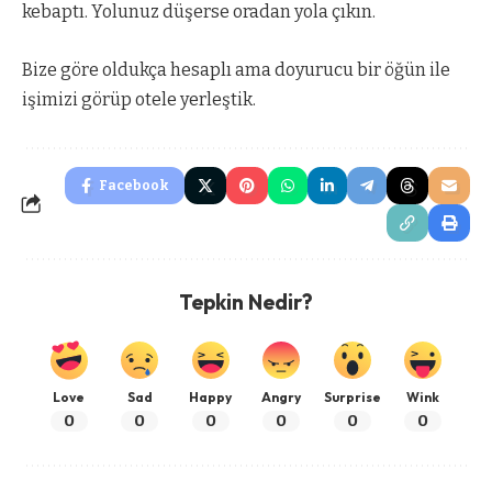
kebaptı. Yolunuz düşerse oradan yola çıkın.
Bize göre oldukça hesaplı ama doyurucu bir öğün ile
işimizi görüp otele yerleştik.
Facebook
Tepkin Nedir?
Love
Sad
Happy
Angry
Surprise
Wink
0
0
0
0
0
0