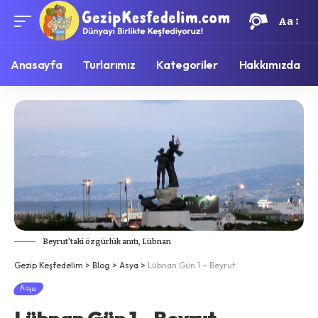
Aa
Anasayfa
Turlarımız
Kategoriler
Hakkımızda
Beyrut'taki özgürlük anıtı, Lübnan
Gezip Keşfedelim
>
Blog
>
Asya
>
Lübnan Gün 1 – Beyrut
Asya