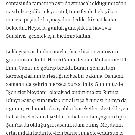
sonrasında tamamen ayrı davranacak olduğumuzdan
nasıl olsa gidilecek yer otel, transfer de beleş iken
macera peşinde koşmayalım dedik. İki saat kadar
bekledik. Neyse ki günlük güneşlik bir hava var.
Şanslıyız, gezmek için biçilmiş kaftan.
Bekleyişin ardından araçlar önce bizi Downtown’a
günümüzde Refik Hariri Camii denilen Muhammet El
Emin Camii ‘ne getirip bıraktı. Burası, şehrin tüm
karmaşalarının birleştiği nokta bir bakıma. Osmanlı
zamanında şehrin merkezi burası imiş. Günümüzde
“Şehitler Meydanı” olarak adlandırılmakta. Birinci
Dünya Savaşı sırasında Cemal Paşa fırtınası buraya da
uğramış ve burada da ayrılıkçı hareketleri destekleyen
halka ibret olsun diye fikir babalarından çoğunu tıpkı
Şam’da da olduğu gibi asarak idam etmiş. Meydanın
ortasındaki kadın heykeli barışı simgeleyedursun iç