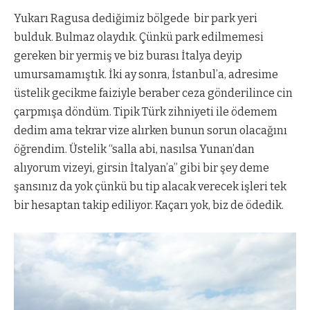
Yukarı Ragusa dediğimiz bölgede
bir park yeri
bulduk. Bulmaz olaydık. Çünkü park edilmemesi
gereken bir yermiş ve biz burası İtalya deyip
umursamamıştık. İki ay sonra, İstanbul’a, adresime
üstelik gecikme faiziyle beraber ceza gönderilince cin
çarpmışa döndüm. Tipik Türk zihniyeti ile ödemem
dedim ama tekrar vize alırken bunun sorun olacağını
öğrendim. Üstelik “salla abi, nasılsa Yunan’dan
alıyorum vizeyi, girsin İtalyan’a” gibi bir şey deme
şansınız da yok çünkü bu tip alacak verecek işleri tek
bir hesaptan takip ediliyor. Kaçarı yok, biz de ödedik.