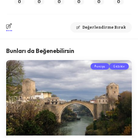
0
0
0
0
0
0
Değerlendirme Bırak
Bunları da Beğenebilirsin
Avrupa
Geziler