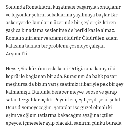
Sonunda Romalıların kuşatması başarıyla sonuçlanır
ve lejyonlar şehrin sokaklarına yayılmaya başlar. Bir
asker yerde, kumların üzerinde bir şeyler çiziktiren
yaşlıca bir adama seslenirse de beriki kaale almaz.
Romalı sinirlenir ve adamı öldürür. Öldürülen adam
kafasına takılan bir problemi çözmeye çalışan
Arşimet’tir.
Neyse, Siraküza’nın eski kenti Ortigia ana karaya iki
köprü ile bağlanan bir ada. Burasının da balık pazarı
meşhursa da bizim varış saatimiz itibariyle pek bir şey
kalmamıştı. Bununla beraber meyve, sebze ve şarap
satan tezgahlar açıktı. Peynirler çeşit çeşit, şekil şekil.
Ucuz diyemeyeceğim. Şaraplar ise güzel olmalı ki
eşim ve oğlum tatlarına bakacağım ayağına içtiler
epeyce. İçmeseler ayıp olacaktı sanırım çünkü burada