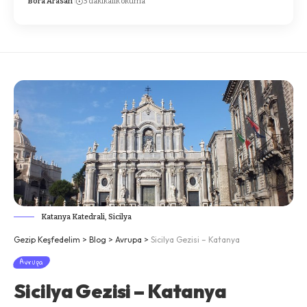
Bora Arasan
3 dakikalık okuma
Katanya Katedrali, Sicilya
Gezip Keşfedelim
>
Blog
>
Avrupa
>
Sicilya Gezisi – Katanya
Avrupa
Sicilya Gezisi – Katanya