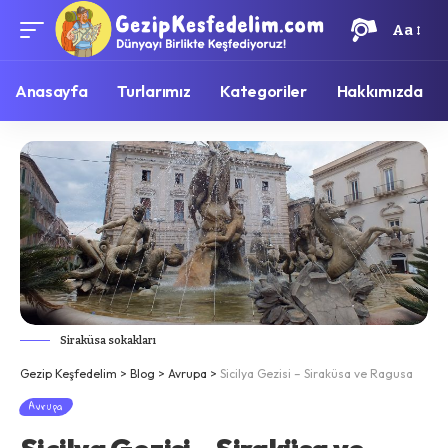
Aa
Anasayfa
Turlarımız
Kategoriler
Hakkımızda
Siraküsa sokakları
Gezip Keşfedelim
>
Blog
>
Avrupa
>
Sicilya Gezisi – Siraküsa ve Ragusa
Avrupa