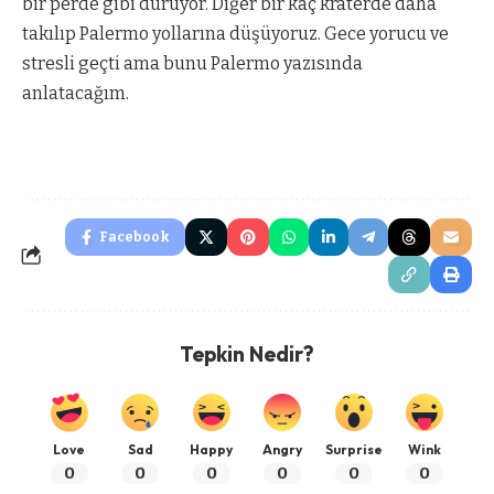
bir perde gibi duruyor. Diğer bir kaç kraterde daha
takılıp Palermo yollarına düşüyoruz. Gece yorucu ve
stresli geçti ama bunu Palermo yazısında
anlatacağım.
Facebook
Tepkin Nedir?
Love
Sad
Happy
Angry
Surprise
Wink
0
0
0
0
0
0