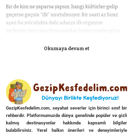
Bir de kim ne yaparsa yapsın, hangi kültürler gelip
geçerse geçsin “ilk” unutulmuyor. Bir saati az biraz
aşan bu yolculukta dahi adanın ilk organize
yerleşimcileri olan Yunanlardan kalan isimler göze
çarpıyor. (Daha eskisi Fenikelileri saymıyorum).
Çiçero’ya göre bu şehirlerin en güzeli olan Siraküza
Okumaya devam et
günün ilk hedefi.
Acımasız bir güneşin altında araçlarımızdan iniyoruz.
Tıpkı Yunanistan gibi burada da park yeri büyük
sorun. Bulabildiğimiz park yeri otobüs duraklarının
epeyce ötesinde. Bir turist treni daha yanımızdan
geçip gidiyor ama gezeceğimiz alan ufak ve gidilecek
GezipKesfedelim.com, seyahat severler için birinci sınıf bir
bir iki yer daha var günün planında.
rehberdir. Platformumuzda dünya genelinde popüler ve gizli
kalmış destinasyonlar hakkında kapsamlı bilgiler
Şehir Arşimet ‘in şehri demiştim daha başlangıçta.
bulabilirsiniz. Yerel halkın önerileri ve deneyimleriyle