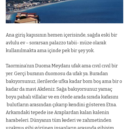
Ana giriş kapısının hemen içerisinde, sağda eski bir
avlulu ev – sorarsan palazzo tabii- müze olarak
kullanılmakta ama içinde pek bir şey yok.
Taormina’nın Duoma Meydanı ufak ama cıvıl cıvıl bir
yer. Gerçi buranın duomosu da ufak ya. Buradan
bakıyorsunuz, ilerilerde ufka kadar bom boş ama bir o
kadar da mavi Akdeniz. Sağa bakıyorsunuz yamaç
boyu pahalı villalar ve en ötede arada sırada kafasını
bulutların arasından çıkarıp kendini gösteren Etna.
Arkamdaki tepede ise Araplardan kalan kalenin
harabeleri. Dünyanın tüm kederi ve zahmetinden
uzakmış gibi görünen insanların arasında gibiyim.