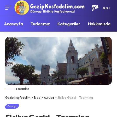
Aa
Anasayfa
Turlarımız
Kategoriler
Hakkımızda
Taormina
Gezip Keşfedelim
>
Blog
>
Avrupa
>
Sicilya Gezisi – Taormina
Avrupa