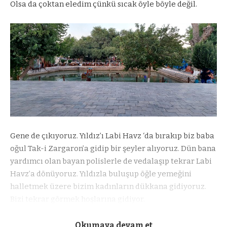
Olsa da çoktan eledim çünkü sıcak öyle böyle değil.
Gene de çıkıyoruz. Yıldız’ı Labi Havz ‘da bırakıp biz baba
oğul Tak-i Zargaron’a gidip bir şeyler alıyoruz. Dün bana
yardımcı olan bayan polislerle de vedalaşıp tekrar Labi
Havz’a dönüyoruz. Yıldızla buluşup öğle yemeğini
halletmek üzere bizim kadınların dükkana gidiyoruz.
Bizi tekrar görmek hoşlarına gidiyor.
Yemek yedikten sonra para bozduracak yer soruyorum.
Okumaya devam et