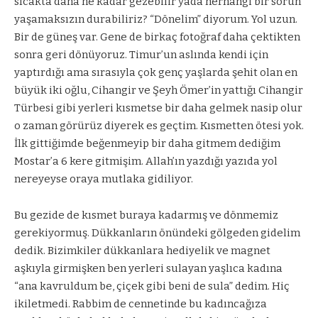
sıcakta daha ne kadar gezebilir yada herhangi bir sorun
yaşamaksızın durabiliriz? “Dönelim” diyorum. Yol uzun.
Bir de güneş var. Gene de birkaç fotoğraf daha çektikten
sonra geri dönüyoruz. Timur’un aslında kendi için
yaptırdığı ama sırasıyla çok genç yaşlarda şehit olan en
büyük iki oğlu, Cihangir ve Şeyh Ömer’in yattığı Cihangir
Türbesi gibi yerleri kısmetse bir daha gelmek nasip olur
o zaman görürüz diyerek es geçtim. Kısmetten ötesi yok.
İlk gittiğimde beğenmeyip bir daha gitmem dediğim
Mostar’a 6 kere gitmişim. Allah’ın yazdığı yazıda yol
nereyeyse oraya mutlaka gidiliyor.
Bu
gezide de kısmet buraya kadar
mış ve dönmemiz
gerekiyormuş. Dükkanların önündeki gölgeden gidelim
dedik. Bizimkiler dükkanlara hediyelik ve magnet
aşkıyla girmişken ben yerleri sulayan yaşlıca kadına
“ana kavruldum be, çiçek gibi beni de sula” dedim. Hiç
ikiletmedi. Rabbim de cennetinde bu kadıncağıza