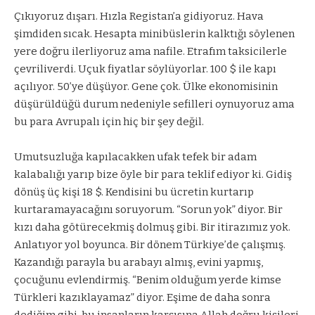
Çıkıyoruz dışarı. Hızla Registan’a gidiyoruz. Hava
şimdiden sıcak. Hesapta minibüslerin kalktığı söylenen
yere doğru ilerliyoruz ama nafile. Etrafım taksicilerle
çevriliverdi. Uçuk fiyatlar söylüyorlar. 100 $ ile kapı
açılıyor. 50’ye düşüyor. Gene çok. Ülke ekonomisinin
düşürüldüğü durum nedeniyle sefilleri oynuyoruz ama
bu para Avrupalı için hiç bir şey değil.
Umutsuzluğa kapılacakken ufak tefek bir adam
kalabalığı yarıp bize öyle bir para teklif ediyor ki. Gidiş
dönüş üç kişi 18 $. Kendisini bu ücretin kurtarıp
kurtaramayacağını soruyorum. “Sorun yok” diyor. Bir
kızı daha götürecekmiş dolmuş gibi. Bir itirazımız yok.
Anlatıyor yol boyunca. Bir dönem Türkiye’de çalışmış.
Kazandığı parayla bu arabayı almış, evini yapmış,
çocuğunu evlendirmiş. “Benim olduğum yerde kimse
Türkleri kazıklayamaz” diyor. Eşime de daha sonra