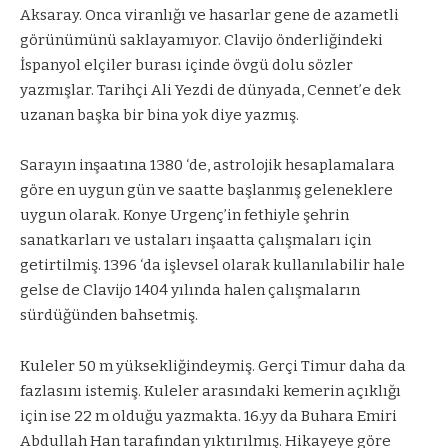
Aksaray. Onca viranlığı ve hasarlar gene de azametli
görünümünü saklayamıyor. Clavijo önderliğindeki
İspanyol elçiler burası içinde övgü dolu sözler
yazmışlar. Tarihçi Ali Yezdi de dünyada, Cennet’e dek
uzanan başka bir bina yok diye yazmış.
Sarayın inşaatın
a 1380 ‘de, astrolojik hesaplamalara
göre en uygun gün ve saatte başlanmış geleneklere
uygun olarak. Konye Urgenç’in fethiyle şehrin
sanatkarları ve ustaları inşaatta çalışmaları için
getirtilmiş. 1396 ‘da işlevsel olarak kullanılabilir hale
gelse de Clavijo 1404 yılında halen çalışmaların
sürdüğünden bahsetmiş.
Kuleler 50 m yüksekliğindeymiş. Gerçi Timur daha da
fazlasını istemiş. Kuleler arasındaki kemerin açıklığı
için ise 22 m olduğu yazmakta. 16.yy da Buhara Emiri
Abdullah Han tarafından yıktırılmış. Hikayeye göre