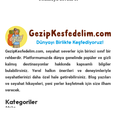
Genç olanı gitmiş yaşlıca annesi kalmış geride. İşaret
dili ile derdimi anlatıyorum. Eliyle “ileride” anlamında
bir işaret yapıp “market” diyor. Gidiyorum ama
bulamıyorum. Dükkanlar 100 dolar bozamıyor bankalar
da uzun bir öğle tatilinde. O kadar da zamanım yok. Kös
kös dönerken önce bizimkilere rastlıyorum sonra da
yaşlı kadına denk geliyorum. Elimin bileğinden
kavrayarak beni yakınlardaki markete sokuyor. Çocuk
GezipKesfedelim.com, seyahat severler için birinci sınıf bir
tezgahın ardında, kuytu bir yerde parayı bozuyor.
rehberdir. Platformumuzda dünya genelinde popüler ve gizli
Verdiği kur iyi. Anladığım kadarıyla Rumi’deki kız iyi
kalmış destinasyonlar hakkında kapsamlı bilgiler
geçirmiş bize. Bir 100 dolar daha bozuyorum.
bulabilirsiniz. Yerel halkın önerileri ve deneyimleriyle
seyahatlerinizi daha özel hale getirebilirsiniz. Blog yazıları
ve seyahat hikayeleri, yeni yerler keşfetmek için size ilham
verecek.
Kategoriler
Afrika
Asya