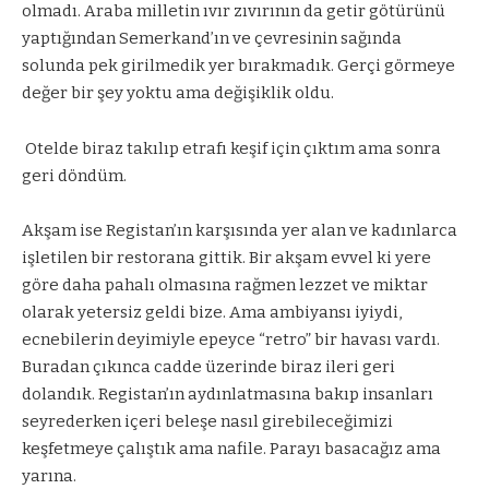
olmadı. Araba milletin ıvır zıvırının da getir götürünü
yaptığından Semerkand’ın ve çevresinin sağında
solunda pek girilmedik yer bırakmadık. Gerçi görmeye
değer bir şey yoktu ama değişiklik oldu.
Otelde biraz takılıp etrafı keşif için çıktım ama sonra
geri döndüm.
Akşam ise Registan’ın karşısında yer alan ve kadınlarca
işletilen bir restorana gittik. Bir akşam evvel ki yere
göre daha pahalı olmasına rağmen lezzet ve miktar
olarak yetersiz geldi bize. Ama ambiyansı iyiydi,
ecnebilerin deyimiyle epeyce “retro” bir havası vardı.
Buradan çıkınca cadde üzerinde biraz ileri geri
dolandık. Registan’ın aydınlatmasına bakıp insanları
seyrederken içeri beleşe nasıl girebileceğimizi
keşfetmeye çalıştık ama nafile. Parayı basacağız ama
yarına.