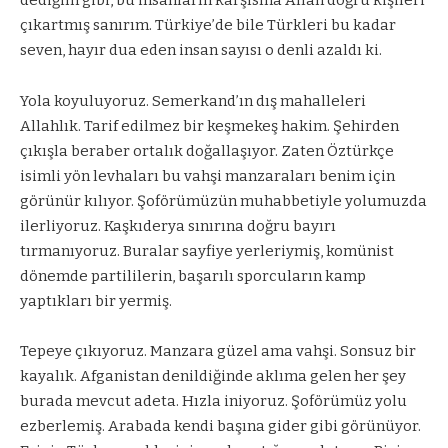
dediğim gibi, bu insanların karşısına Allah doğru kişileri
çıkartmış sanırım. Türkiye’de bile Türkleri bu kadar
seven, hayır dua eden insan sayısı o denli azaldı ki.
Yola koyuluyoruz. Semerkand’ın dış mahalleleri
Allahlık. Tarif edilmez bir keşmekeş hakim. Şehirden
çıkışla beraber ortalık doğallaşıyor. Zaten Öztürkçe
isimli yön levhaları bu vahşi manzaraları benim için
görünür kılıyor. Şoförümüzün muhabbetiyle yolumuzda
ilerliyoruz. Kaşkıderya sınırına doğru bayırı
tırmanıyoruz. Buralar sayfiye yerleriymiş, komünist
dönemde partililerin, başarılı sporcuların kamp
yaptıkları bir yermiş.
Tepeye çıkıyoruz. Manzara güzel ama vahşi. Sonsuz bir
kayalık. Afganistan denildiğinde aklıma gelen her şey
burada mevcut adeta. Hızla iniyoruz. Şoförümüz yolu
ezberlemiş. Arabada kendi başına gider gibi görünüyor.