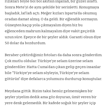
rızıkları böyle bol bol akıtsın inşallah, bir güzel ıslattı.
Sonra Mete’yi de aynı şekilde bir serinletti. Konuşmaya
başladık, laf lafı açtı. Meğer kızları Isparta’da okumuş
oradan damat almış. O da geldi. Bir eğlendik sormayın.
Güneşten kaçıp yola çıkmayalım diyen biz bu
eğlenceden mahrum kalmayalım diye vakit geçirdik
uzun süre. Epeyce de bir şeyler aldık. Garanti olsun diye
50 dolar da bozdurdum.
Beraber çektirdiğimiz fotoları da daha sonra gönderdim.
Çok mutlu oldular. Türkiye’ye selam üzerine selam
gönderdiler. Hatta Cuma’dan çıkan gelip geçen insanlar
bile ”Türkiye’ye selam söyleyin, Türkiye’ye selam
götürün” diye defalarca yolumuzu durdurup konuştular.
Meydana gittik. Bizim taksi henüz gelmemişken bir
şeyler yiyelim dedik ama göz doyuran, ümit veren bir
yere denk gelemedik. Bir kafede soğuk bir şeyler içip