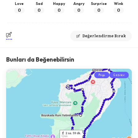
Love
Sad
Happy
Angry
Surprise
Wink
0
0
0
0
0
0
Değerlendirme Bırak
Bunları da Beğenebilirsin
Asya
Geziler