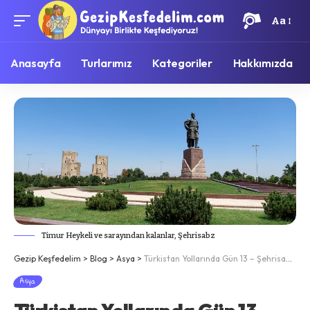
Aa
Anasayfa
Turlarımız
Kategoriler
Hakkımızda
Timur Heykeli ve sarayından kalanlar, Şehrisabz
Gezip Keşfedelim
>
Blog
>
Asya
>
Türkistan Yollarında Gün 13 – Şehrisabz, Timur’un büyük hayali
Asya