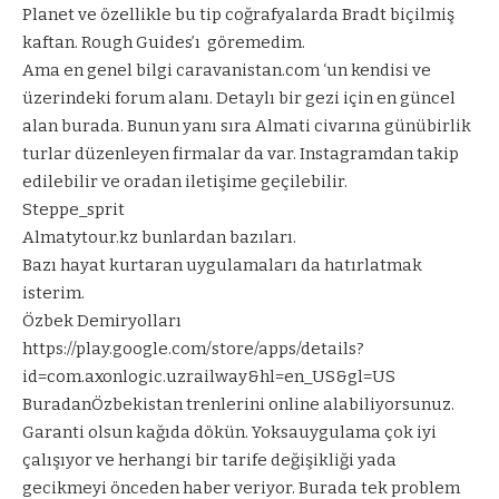
Planet ve özellikle bu tip coğrafyalarda Bradt biçilmiş
kaftan. Rough Guides’ı
göremedim.
Ama en genel bilgi caravanistan.com ‘un kendisi ve
üzerindeki forum alanı. Detaylı bir gezi için en güncel
alan burada. Bunun yanı sıra Almati civarına günübirlik
turlar düzenleyen firmalar da var. Instagramdan takip
edilebilir ve oradan iletişime geçilebilir.
Steppe_sprit
Almatytour.kz bunlardan bazıları.
Bazı hayat kurtaran uygulamaları da hatırlatmak
isterim.
Özbek Demiryolları
https://play.google.com/store/apps/details?
id=com.axonlogic.uzrailway&hl=en_US&gl=US
BuradanÖzbekistan trenlerini online alabiliyorsunuz.
Garanti olsun kağıda dökün. Yoksauygulama çok iyi
çalışıyor ve herhangi bir tarife değişikliği yada
gecikmeyi önceden haber veriyor. Burada tek problem