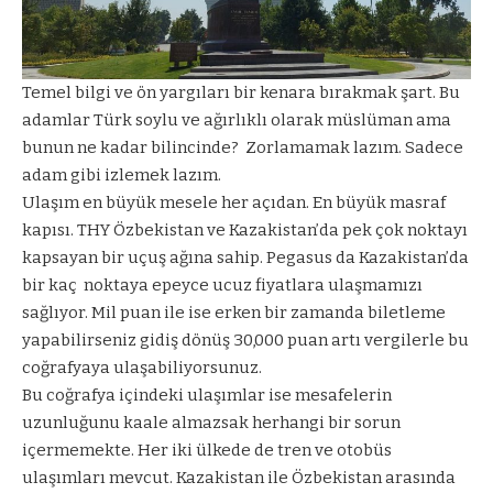
Temel bilgi ve ön yargıları bir kenara bırakmak şart. Bu
adamlar Türk soylu ve ağırlıklı olarak müslüman ama
bunun ne kadar bilincinde?
Zorlamamak lazım. Sadece
adam gibi izlemek lazım.
Ulaşım en büyük mesele her açıdan. En büyük masraf
kapısı. THY Özbekistan ve Kazakistan’da pek çok noktayı
kapsayan bir uçuş ağına sahip. Pegasus da Kazakistan’da
bir kaç
noktaya epeyce ucuz fiyatlara ulaşmamızı
sağlıyor. Mil puan ile ise erken bir zamanda biletleme
yapabilirseniz gidiş dönüş 30,000 puan artı vergilerle bu
coğrafyaya ulaşabiliyorsunuz.
Bu coğrafya içindeki ulaşımlar ise mesafelerin
uzunluğunu kaale almazsak herhangi bir sorun
içermemekte. Her iki ülkede de tren ve otobüs
ulaşımları mevcut. Kazakistan ile Özbekistan arasında