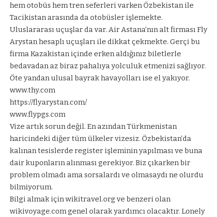
hem otobüs hem tren seferleri varken Özbekistan ile
Tacikistan arasında da otobüsler işlemekte.
Uluslararası uçuşlar da var. Air Astana’nın alt firması Fly
Arystan hesaplı uçuşları ile dikkat çekmekte. Gerçi bu
firma Kazakistan içinde erken aldığınız biletlerle
bedavadan az biraz pahalıya yolculuk etmenizi sağlıyor.
Öte yandan ulusal bayrak havayolları ise el yakıyor.
www.thy.com
https://flyarystan.com/
www.flypgs.com
Vize artık sorun değil. En azından Türkmenistan
haricindeki diğer tüm ülkeler vizesiz. Özbekistan’da
kalınan tesislerde register işleminin yapılması ve buna
dair kuponların alınması gerekiyor. Biz çıkarken bir
problem olmadı ama sorsalardı ve olmasaydı ne olurdu
bilmiyorum.
Bilgi almak için wikitravel.org ve benzeri olan
wikivoyage.com genel olarak yardımcı olacaktır. Lonely