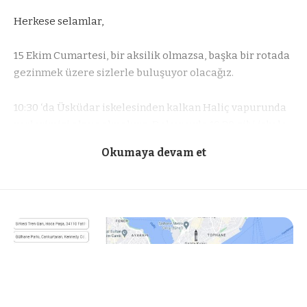
Herkese selamlar,
15 Ekim Cumartesi, bir aksilik olmazsa, başka bir rotada
gezinmek üzere sizlerle buluşuyor olacağız.
10:30 ‘da Üsküdar iskelesinden kalkan Haliç vapurunda
yerlerimizi almış olmalıyız. Dolayısıyla 10:20 gibi iskele
önünde olmanızı rica ederim.
Vapur Saatleri
Okumaya devam et
Fener İskelesinden karaya çıkarak önce, Bulgar Sveti
Stefan Kilisesi’ni gezecek ardından Ortodoks
Patrikhanesini ziyaret edeceğiz.
Sonrasında ise önce Fener sokaklarına karışıp ardından
kendimizi Balatta bulacağız.
Son olarak Vlaherna Kilisesi’ne girdikten sonra