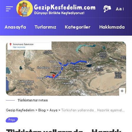
Aa
Anasayfa
Turlarımız
Kategoriler
Hakkımızda
Türkistan tur rotası
Gezip Keşfedelim
>
Blog
>
Asya
>
Türkistan yollarında… Hazırlık aşamaları
Asya