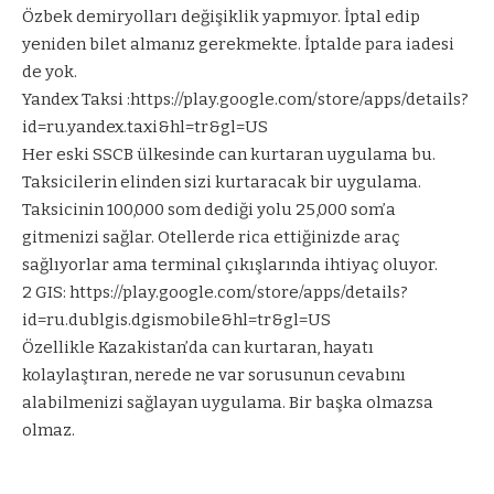
Özbek demiryolları değişiklik yapmıyor. İptal edip
yeniden bilet almanız gerekmekte. İptalde para iadesi
de yok.
Yandex Taksi :
https://play.google.com/store/apps/details?
id=ru.yandex.taxi&hl=tr&gl=US
Her eski SSCB ülkesinde can kurtaran uygulama bu.
Taksicilerin elinden sizi kurtaracak bir uygulama.
Taksicinin 100,000 som dediği yolu 25,000 som’a
gitmenizi sağlar. Otellerde rica ettiğinizde araç
sağlıyorlar ama terminal çıkışlarında ihtiyaç oluyor.
2 GIS:
https://play.google.com/store/apps/details?
id=ru.dublgis.dgismobile&hl=tr&gl=US
Özellikle Kazakistan’da can kurtaran, hayatı
kolaylaştıran, nerede ne var sorusunun cevabını
alabilmenizi sağlayan uygulama. Bir başka olmazsa
olmaz.