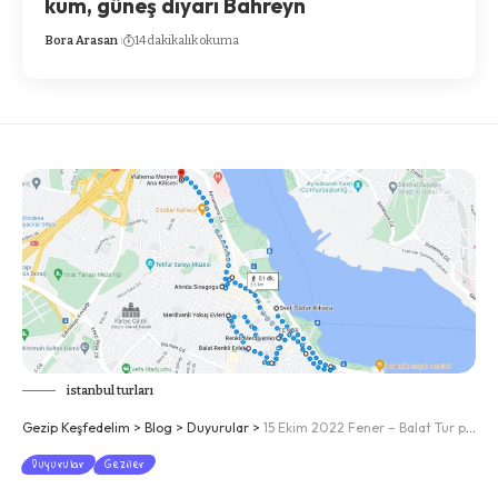
kum, güneş diyarı Bahreyn
Bora Arasan
14 dakikalık okuma
istanbul turları
Gezip Keşfedelim
>
Blog
>
Duyurular
>
15 Ekim 2022 Fener – Balat Tur planı
Duyurular
Geziler