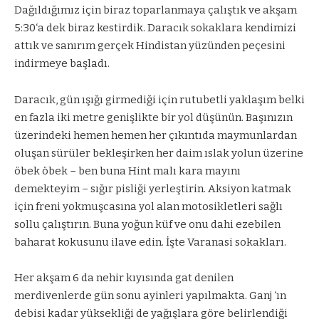
Dağıldığımız için biraz toparlanmaya çalıştık ve akşam
5:30‘a dek biraz kestirdik. Daracık sokaklara kendimizi
attık ve sanırım gerçek Hindistan yüzünden peçesini
indirmeye başladı.
Daracık, gün ışığı girmediği için rutubetli yaklaşım belki
en fazla iki metre genişlikte bir yol düşünün. Başınızın
üzerindeki hemen hemen her çıkıntıda maymunlardan
oluşan sürüler bekleşirken her daim ıslak yolun üzerine
öbek öbek – ben buna Hint malı kara mayını
demekteyim – sığır pisliği yerleştirin. Aksiyon katmak
için freni yokmuşcasına yol alan motosikletleri sağlı
sollu çalıştırın. Buna yoğun küf ve onu dahi ezebilen
baharat kokusunu ilave edin. İşte Varanasi sokakları.
Her akşam 6 da nehir kıyısında gat denilen
merdivenlerde gün sonu ayinleri yapılmakta. Ganj ‘ın
debisi kadar yüksekliği de yağışlara göre belirlendiği