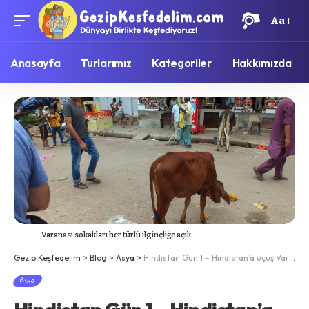
Aa
Anasayfa
Turlarımız
Kategoriler
Hakkımızda
Varanasi sokakları her türlü ilginçliğe açık
Gezip Keşfedelim
>
Blog
>
Asya
>
Hindistan Gün 1 – Hindistan’a uçuş Varanasi’ye varış
Asya