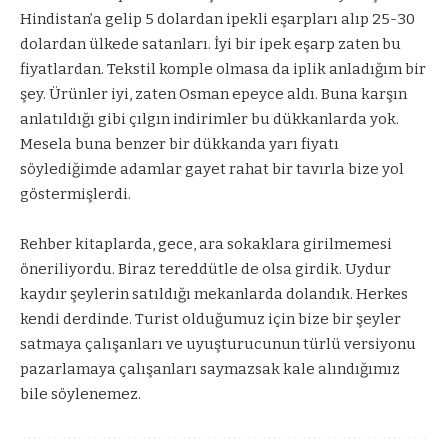
Hindistan’a gelip 5 dolardan ipekli eşarpları alıp 25-30
dolardan ülkede satanları. İyi bir ipek eşarp zaten bu
fiyatlardan. Tekstil komple olmasa da iplik anladığım bir
şey. Ürünler iyi, zaten Osman epeyce aldı. Buna karşın
anlatıldığı gibi çılgın indirimler bu dükkanlarda yok.
Mesela buna benzer bir dükkanda yarı fiyatı
söylediğimde adamlar gayet rahat bir tavırla bize yol
göstermişlerdi.
Rehber kitaplarda, gece, ara sokaklara girilmemesi
öneriliyordu. Biraz tereddütle de olsa girdik. Uydur
kaydır şeylerin satıldığı mekanlarda dolandık. Herkes
kendi derdinde. Turist olduğumuz için bize bir şeyler
satmaya çalışanları ve uyuşturucunun türlü versiyonu
pazarlamaya çalışanları saymazsak kale alındığımız
bile söylenemez.