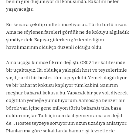
benim gibi düşünüyor dil konusunda. Bakalım neler
yaşayacağız.
Bir kenara çekilip milleti inceliyoruz. Türlü türlü insan.
Ama ne söylenen fareleri gördük ne de kokuyu algıladık
şimdiye dek. Kapıya giderken gözlemlediğim
havalimanının oldukça düzenli olduğu oldu.
Ama uçağa binince fikrim değişti. O302 ‘ler kalitesinde
bir uçaktayız. İki oldukça yakışıklı host ve teyzelerimle
yaşıt, sarili bir hostes tüm uçuş ekibi. Yemek dağıtılıyor
ve bir baharat kokusu kaplıyor tüm kabini. Sanırım
meşhur baharat kokusu bu. Yapacak bir şey yok diyerek
dağıtılan yemeğe yumuluyorum. Samosaya benzer bir
börek var. İçine gene milyon türlü baharatı tıka basa
doldurmuşlar. Tadı için acı da diyemem ama acı değil
de… Hostes teyzeye soruyorum uzun uzadıya anlatıyor.
Planlarıma göre sokaklarda hamur işi lezzetlerle