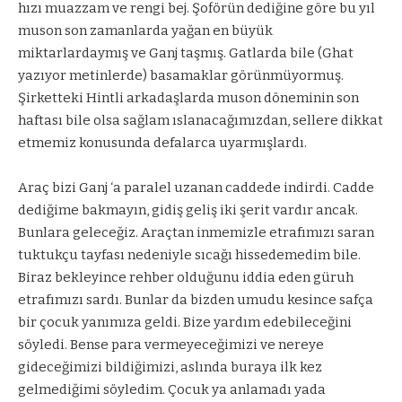
hızı muazzam ve rengi bej. Şoförün dediğine göre bu yıl
muson son zamanlarda yağan en büyük
miktarlardaymış ve Ganj taşmış. Gatlarda bile (Ghat
yazıyor metinlerde) basamaklar görünmüyormuş.
Şirketteki Hintli arkadaşlarda muson döneminin son
haftası bile olsa sağlam ıslanacağımızdan, sellere dikkat
etmemiz konusunda defalarca uyarmışlardı.
Araç bizi Ganj ‘a paralel uzanan caddede indirdi. Cadde
dediğime bakmayın, gidiş geliş iki şerit vardır ancak.
Bunlara geleceğiz. Araçtan inmemizle etrafımızı saran
tuktukçu tayfası nedeniyle sıcağı hissedemedim bile.
Biraz bekleyince rehber olduğunu iddia eden güruh
etrafımızı sardı. Bunlar da bizden umudu kesince safça
bir çocuk yanımıza geldi. Bize yardım edebileceğini
söyledi. Bense para vermeyeceğimizi ve nereye
gideceğimizi bildiğimizi, aslında buraya ilk kez
gelmediğimi söyledim. Çocuk ya anlamadı yada