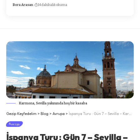
Bora Arasan
14 dakikalık okuma
Karmona, Sevilla yakınında hoş bir kasaba
Gezip Keşfedelim
>
Blog
>
Avrupa
>
İspanya Turu : Gün 7 – Sevilla – Karmona – Sevilla
Avrupa
İspanya Turu : Gün 7 – Sevilla –