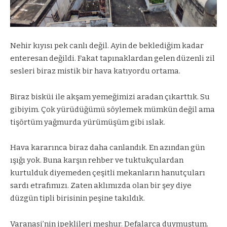
Nehir kıyısı pek canlı değil. Ayin de beklediğim kadar
enteresan değildi. Fakat tapınaklardan gelen düzenli zil
sesleri biraz mistik bir hava katıyordu ortama.
Biraz bisküi ile akşam yemeğimizi aradan çıkarttık. Su
gibiyim. Çok yürüdüğümü söylemek mümkün değil ama
tişörtüm yağmurda yürümüşüm gibi ıslak.
Hava kararınca biraz daha canlandık. En azından gün
ışığı yok. Buna karşın rehber ve tuktukçulardan
kurtulduk diyemeden çeşitli mekanların hanutçuları
sardı etrafımızı. Zaten aklımızda olan bir şey diye
düzgün tipli birisinin peşine takıldık.
Varanasi’nin ipeklileri meşhur. Defalarca duymuştum.