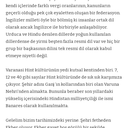
kendi içlerinde farklı vergi oranlarının, kanunların
geçerli olduğu pek çok eyaletten oluşan bir federasyon.
İngilizler milleti öyle bir bölmüş ki insanlar ortak dil
olarak ancak İngilizce ile birbiriyle anlaşabiliyor.
Urduca ve Hindu denilen dillerde yoğun kullanılan
dillerdense de yirmi beşten fazla resmi dil var ve hiç bir
grup bir başkasının dilini tek resmi dil olarak kabul
etmeye niyetli değil.
Varanasi Hint kültürünün yedi kutsal kentinden biri. 7,
12 ve 40 gibi sayılar Hint kültüründe de sık sık karşımıza
çıkıyor. Şehir adını Ganj ‘ın kollarından biri olan Varuna
Nehri’nden almakta. Bununla beraber son yıllardaki
yükseliş içerisindeki Hindistan milliyetçiliği ile ismi
Banares olarak kullanılmakta.
Gelelim bizim tarihimizdeki yerine. Şehri fetheden
Ekber oluyor. Ekber gayet hoş görülü bir şekilde