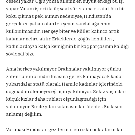
cesedi yakar. Oğlu yoksa ailenin en büyük erkeği bu işi
yapar. Yakım işleri iki üç saat sürer ama etrafa kötü bir
koku çıkmaz pek. Bunun nedeniyse, Hindistan’da
gerçekten pahalı olan tek şeyin, sandal ağacının
kullanılmasıdır. Her şey biter ve küller kalınca artık
kalanlar nehre atılır. Erkeklerde göğüs kemikleri,
kadınlardaysa kalça kemiğinin bir kaç parçasının kaldığı
söylendi bize.
Ama herkes yakılmıyor. Brahmalar yakılmıyor çünkü
zaten ruhun arındırılmasına gerek kalmayacak kadar
yukarıdalar statü olarak. Hamile kadınlar içlerindeki
doğmadan ölemeyeceği için yakılmıyor. Sekiz yaşından
küçük kızlar daha ruhları olgunlaşmadığı için
yakılmıyor. Bir de yılan sokmasından ölenler. Bu kısmı
anlamış değilim.
Varanasi Hindistan gezilerinin en riskli noktalarından.