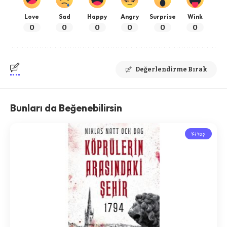
Love
Sad
Happy
Angry
Surprise
Wink
0
0
0
0
0
0
Değerlendirme Bırak
Bunları da Beğenebilirsin
Kitap