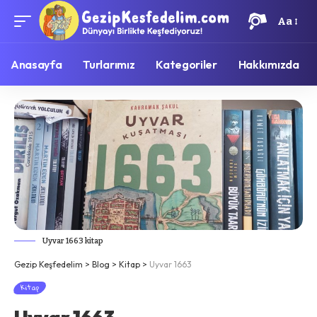
Aa
Anasayfa
Turlarımız
Kategoriler
Hakkımızda
Uyvar 1663 kitap
Gezip Keşfedelim
>
Blog
>
Kitap
>
Uyvar 1663
Kitap