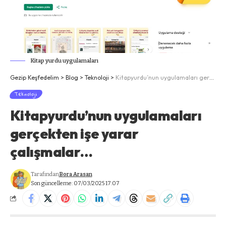
Kitap yurdu uygulamaları
Gezip Keşfedelim
>
Blog
>
Teknoloji
>
Kitapyurdu’nun uygulamaları gerçekten işe yarar çalışmalar…
Teknoloji
Kitapyurdu’nun uygulamaları
gerçekten işe yarar
çalışmalar…
Tarafından
Bora Arasan
Son güncelleme: 07/03/2025 17:07